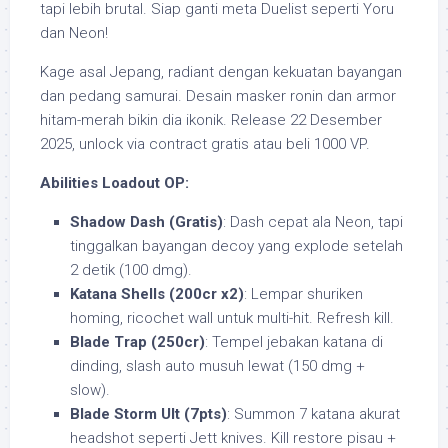
tapi lebih brutal. Siap ganti meta Duelist seperti Yoru
dan Neon!
Kage asal Jepang, radiant dengan kekuatan bayangan
dan pedang samurai. Desain masker ronin dan armor
hitam-merah bikin dia ikonik. Release 22 Desember
2025, unlock via contract gratis atau beli 1000 VP.
Abilities Loadout OP:
Shadow Dash (Gratis)
: Dash cepat ala Neon, tapi
tinggalkan bayangan decoy yang explode setelah
2 detik (100 dmg).
Katana Shells (200cr x2)
: Lempar shuriken
homing, ricochet wall untuk multi-hit. Refresh kill.
Blade Trap (250cr)
: Tempel jebakan katana di
dinding, slash auto musuh lewat (150 dmg +
slow).
Blade Storm Ult (7pts)
: Summon 7 katana akurat
headshot seperti Jett knives. Kill restore pisau +