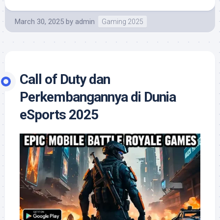
March 30, 2025
by
admin
Gaming 2025
Call of Duty dan
Perkembangannya di Dunia
eSports 2025