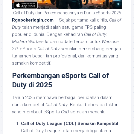
Call of Duty dan Perkembangannya di Dunia eSports 2025
Rgopokerlogin.com
– Sejak pertama kali dirilis,
Call of
Duty
telah menjadi salah satu game FPS paling
populer di dunia. Dengan kehadiran
Call of Duty:
Modern Warfare III
dan update terbaru untuk
Warzone
2.0
, eSports
Call of Duty
semakin berkembang dengan
turnamen besar, tim profesional, dan komunitas yang
semakin kompetitif.
Perkembangan eSports Call of
Duty di 2025
Tahun 2025 membawa berbagai perubahan dalam
dunia kompetitif
Call of Duty
. Berikut beberapa faktor
yang membuat eSports
CoD
semakin menarik:
Call of Duty League (CDL) Semakin Kompetitif
Call of Duty League tetap menjadi liga utama