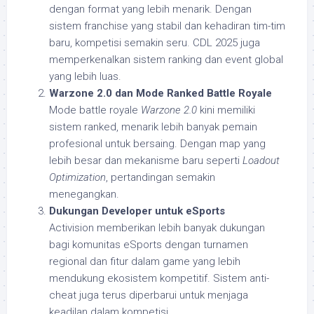
dengan format yang lebih menarik. Dengan
sistem franchise yang stabil dan kehadiran tim-tim
baru, kompetisi semakin seru. CDL 2025 juga
memperkenalkan sistem ranking dan event global
yang lebih luas.
Warzone 2.0 dan Mode Ranked Battle Royale
Mode battle royale
Warzone 2.0
kini memiliki
sistem ranked, menarik lebih banyak pemain
profesional untuk bersaing. Dengan map yang
lebih besar dan mekanisme baru seperti
Loadout
Optimization
, pertandingan semakin
menegangkan.
Dukungan Developer untuk eSports
Activision memberikan lebih banyak dukungan
bagi komunitas eSports dengan turnamen
regional dan fitur dalam game yang lebih
mendukung ekosistem kompetitif. Sistem anti-
cheat juga terus diperbarui untuk menjaga
keadilan dalam kompetisi.