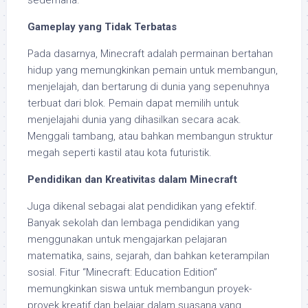
sederhana.
Gameplay yang Tidak Terbatas
Pada dasarnya, Minecraft adalah permainan bertahan
hidup yang memungkinkan pemain untuk membangun,
menjelajah, dan bertarung di dunia yang sepenuhnya
terbuat dari blok. Pemain dapat memilih untuk
menjelajahi dunia yang dihasilkan secara acak.
Menggali tambang, atau bahkan membangun struktur
megah seperti kastil atau kota futuristik.
Pendidikan dan Kreativitas dalam Minecraft
Juga dikenal sebagai alat pendidikan yang efektif.
Banyak sekolah dan lembaga pendidikan yang
menggunakan untuk mengajarkan pelajaran
matematika, sains, sejarah, dan bahkan keterampilan
sosial. Fitur “Minecraft: Education Edition”
memungkinkan siswa untuk membangun proyek-
proyek kreatif dan belajar dalam suasana yang