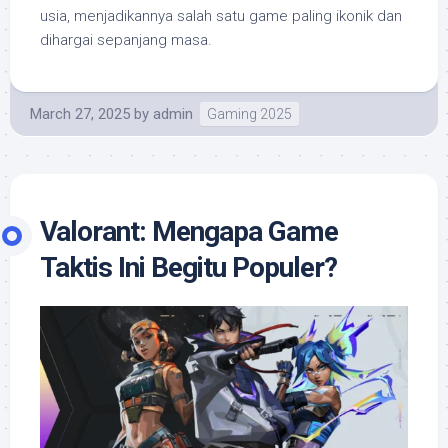
usia, menjadikannya salah satu game paling ikonik dan
dihargai sepanjang masa.
March 27, 2025
by
admin
Gaming 2025
Valorant: Mengapa Game
Taktis Ini Begitu Populer?