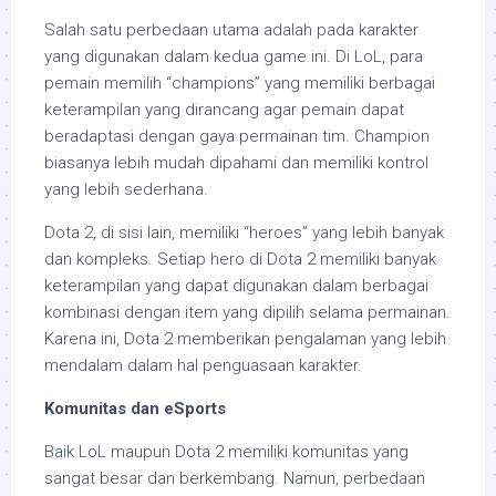
Salah satu perbedaan utama adalah pada karakter
yang digunakan dalam kedua game ini. Di LoL, para
pemain memilih “champions” yang memiliki berbagai
keterampilan yang dirancang agar pemain dapat
beradaptasi dengan gaya permainan tim. Champion
biasanya lebih mudah dipahami dan memiliki kontrol
yang lebih sederhana.
Dota 2, di sisi lain, memiliki “heroes” yang lebih banyak
dan kompleks. Setiap hero di Dota 2 memiliki banyak
keterampilan yang dapat digunakan dalam berbagai
kombinasi dengan item yang dipilih selama permainan.
Karena ini, Dota 2 memberikan pengalaman yang lebih
mendalam dalam hal penguasaan karakter.
Komunitas dan eSports
Baik LoL maupun Dota 2 memiliki komunitas yang
sangat besar dan berkembang. Namun, perbedaan