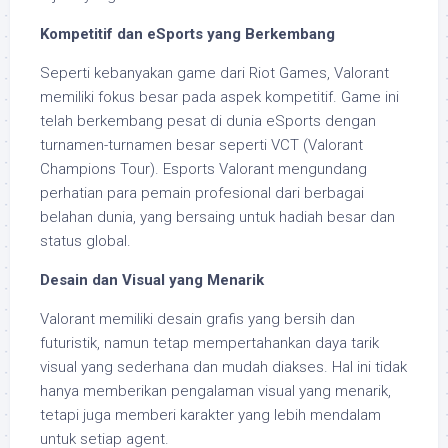
Kompetitif dan eSports yang Berkembang
Seperti kebanyakan game dari Riot Games, Valorant
memiliki fokus besar pada aspek kompetitif. Game ini
telah berkembang pesat di dunia eSports dengan
turnamen-turnamen besar seperti VCT (Valorant
Champions Tour). Esports Valorant mengundang
perhatian para pemain profesional dari berbagai
belahan dunia, yang bersaing untuk hadiah besar dan
status global.
Desain dan Visual yang Menarik
Valorant memiliki desain grafis yang bersih dan
futuristik, namun tetap mempertahankan daya tarik
visual yang sederhana dan mudah diakses. Hal ini tidak
hanya memberikan pengalaman visual yang menarik,
tetapi juga memberi karakter yang lebih mendalam
untuk setiap agent.