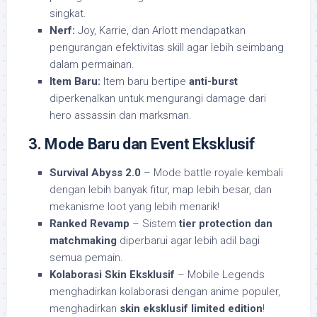
singkat.
Nerf:
Joy, Karrie, dan Arlott mendapatkan
pengurangan efektivitas skill agar lebih seimbang
dalam permainan.
Item Baru:
Item baru bertipe
anti-burst
diperkenalkan untuk mengurangi damage dari
hero assassin dan marksman.
3. Mode Baru dan Event Eksklusif
Survival Abyss 2.0
– Mode battle royale kembali
dengan lebih banyak fitur, map lebih besar, dan
mekanisme loot yang lebih menarik!
Ranked Revamp
– Sistem
tier protection dan
matchmaking
diperbarui agar lebih adil bagi
semua pemain.
Kolaborasi Skin Eksklusif
– Mobile Legends
menghadirkan kolaborasi dengan anime populer,
menghadirkan
skin eksklusif limited edition
!