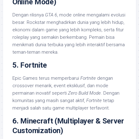
Online Mode)
Dengan rilisnya
GTA 6
, mode online mengalami evolusi
besar. Rockstar menghadirkan dunia yang lebih hidup,
ekonomi dalam game yang lebih kompleks, serta fitur
roleplay yang semakin berkembang. Pemain bisa
menikmati dunia terbuka yang lebih interaktif bersama
teman-teman mereka.
5. Fortnite
Epic Games terus memperbarui
Fortnite
dengan
crossover menarik, event eksklusif, dan mode
permainan inovatif seperti
Zero Build Mode
. Dengan
komunitas yang masih sangat aktif,
Fortnite
tetap
menjadi salah satu game multiplayer terfavorit.
6. Minecraft (Multiplayer & Server
Customization)