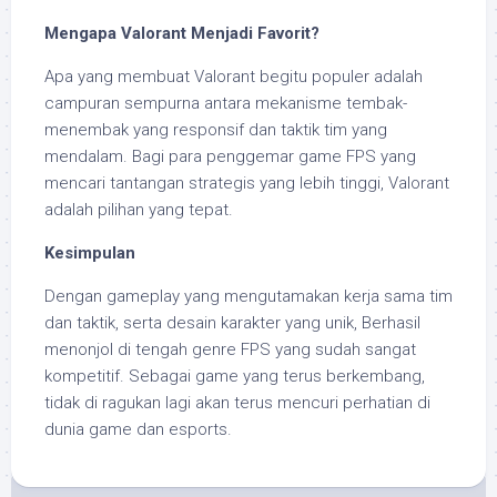
Mengapa Valorant Menjadi Favorit?
Apa yang membuat Valorant begitu populer adalah
campuran sempurna antara mekanisme tembak-
menembak yang responsif dan taktik tim yang
mendalam. Bagi para penggemar game FPS yang
mencari tantangan strategis yang lebih tinggi, Valorant
adalah pilihan yang tepat.
Kesimpulan
Dengan gameplay yang mengutamakan kerja sama tim
dan taktik, serta desain karakter yang unik, Berhasil
menonjol di tengah genre FPS yang sudah sangat
kompetitif. Sebagai game yang terus berkembang,
tidak di ragukan lagi akan terus mencuri perhatian di
dunia game dan esports.