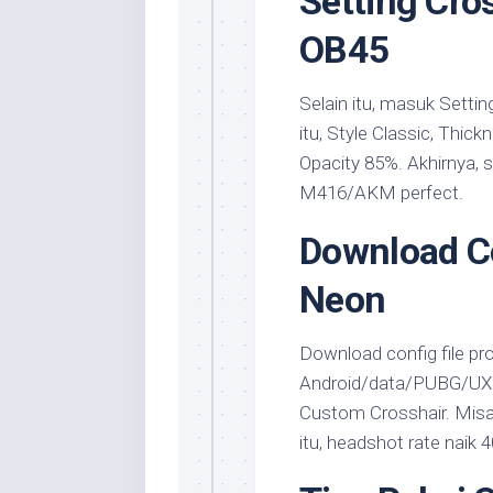
Setting Cro
OB45
Selain itu, masuk Setti
itu, Style Classic, Thic
Opacity 85%. Akhirnya, 
M416/AKM perfect.
Download Co
Neon
Download config file pro 
Android/data/PUBG/UXT
Custom Crosshair. Misaln
itu, headshot rate naik 