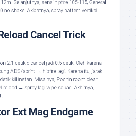
t 12m. Selanjutnya, sensi hipfire 105-115, General
 no shake. Akibatnya, spray pattern vertikal
 Reload Cancel Trick
ion 2.1 detik dicancel jadi 0.5 detik. Oleh karena
ung ADS/sprint → hipfire lagi. Karena itu, jarak
tik kill instan. Misalnya, Pochin room clear:
l reload → spray lagi wipe squad. Akhirnya,
t.
or Ext Mag Endgame