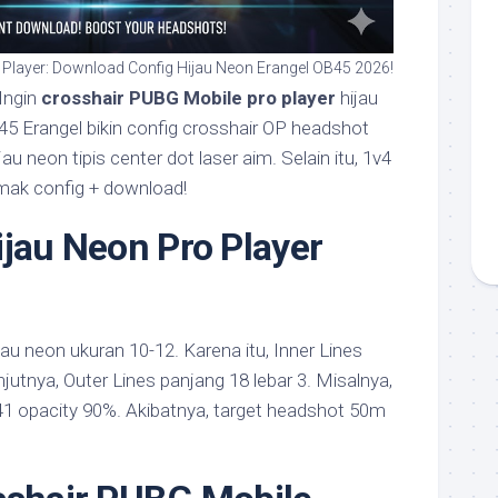
Player: Download Config Hijau Neon Erangel OB45 2026!
Ingin
crosshair PUBG Mobile pro player
hijau
5 Erangel bikin config crosshair OP headshot
jau neon tipis center dot laser aim. Selain itu, 1v4
imak config + download!
ijau Neon Pro Player
au neon ukuran 10-12. Karena itu, Inner Lines
njutnya, Outer Lines panjang 18 lebar 3. Misalnya,
41 opacity 90%. Akibatnya, target headshot 50m