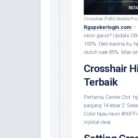
Crosshair PUBG Mobile Pro 
Rgopokerlogin.com
– 
neon gacor? Update OB4
100%. Oleh karena itu, hi
clutch naik 85%. Mari s
Crosshair H
Terbaik
Pertama, Center Dot: hij
panjang 14 lebar 2. Sela
Color hijau neon #00FF
crystal clear.