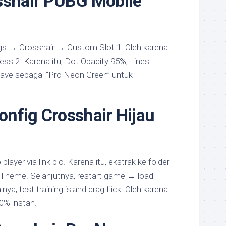
sshair PUBG Mobile
ngs → Crosshair → Custom Slot 1. Oleh karena
kness 2. Karena itu, Dot Opacity 95%, Lines
save sebagai “Pro Neon Green” untuk
nfig Crosshair Hijau
player via link bio. Karena itu, ekstrak ke folder
heme. Selanjutnya, restart game → load
ya, test training island drag flick. Oleh karena
40% instan.