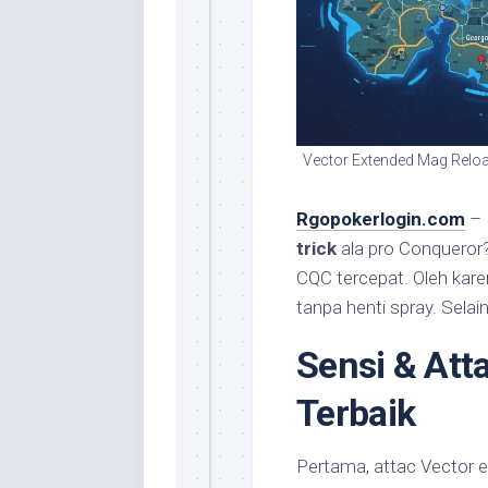
Vector Extended Mag Reload
Rgopokerlogin.com
– 
trick
ala pro Conqueror?
CQC tercepat. Oleh karen
tanpa henti spray. Selain
Sensi & Att
Terbaik
Pertama, attac Vector ext