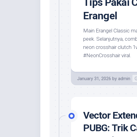
Tips Pakai 
Erangel
Main Erangel Classic mal
peek. Selanjutnya, com
neon crosshair clutch 1
#NeonCrosshair viral.
January 31, 2026
by
admin
G
Vector Exten
PUBG: Trik C