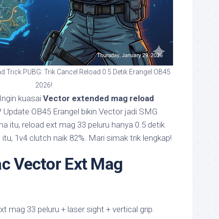
 Trick PUBG: Trik Cancel Reload 0.5 Detik Erangel OB45
2026!
Ingin kuasai
Vector extended mag reload
 Update OB45 Erangel bikin Vector jadi SMG
a itu, reload ext mag 33 peluru hanya 0.5 detik
 itu, 1v4 clutch naik 82%. Mari simak trik lengkap!
ac Vector Ext Mag
 mag 33 peluru + laser sight + vertical grip.