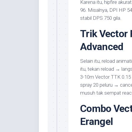
Karena itu, hipfire akura
96. Misalnya, DPI HP 540
stabil DPS 750 gila.
Trik Vector
Advanced
Selain itu, reload animat
itu, tekan reload → langs
3-10m Vector TTK 0.15 de
spray 20 peluru → cance
musuh tak sempat reac
Combo Vect
Erangel