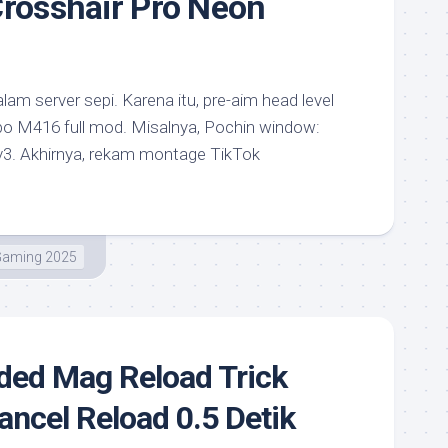
Crosshair Pro Neon
am server sepi. Karena itu, pre-aim head level
bo M416 full mod. Misalnya, Pochin window:
v3. Akhirnya, rekam montage TikTok
aming 2025
ded Mag Reload Trick
ancel Reload 0.5 Detik