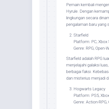
Pemain kembali mengend
Hyrule. Dengan kemampu
lingkungan secara dina
pengalaman baru yang se
Starfield
Platform: PC, Xbox 
Genre: RPG, Open-Wo
Starfield adalah RPG lu
menjelajahi galaksi lua
berbagai faksi. Kebebas
dan misterius menjadi d
Hogwarts Legacy
Platform: PS5, Xbox
Genre: Action-RPG,