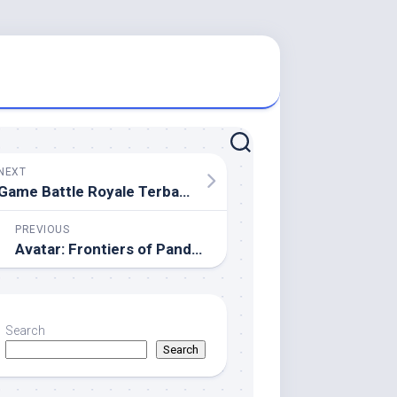
NEXT
Game Battle Royale Terbaik 2025: Siapa yang Masih Bertahan?
PREVIOUS
Avatar: Frontiers of Pandora
Search
Search