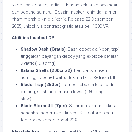
Kage asal Jepang, radiant dengan kekuatan bayangan
dan pedang samurai. Desain masker ronin dan armor
hitam-merah bikin dia ikonik. Release 22 Desember
2025, unlock via contract gratis atau beli 1000 VP.
Abilities Loadout OP:
Shadow Dash (Gratis)
: Dash cepat ala Neon, tapi
tinggalkan bayangan decoy yang explode setelah
2 detik (100 dmg).
Katana Shells (200cr x2)
: Lempar shuriken
homing, ricochet wall untuk multi-hit. Refresh kill.
Blade Trap (250cr)
: Tempel jebakan katana di
dinding, slash auto musuh lewat (150 dmg +
slow).
Blade Storm Ult (7pts)
: Summon 7 katana akurat
headshot seperti Jett knives. Kill restore pisau +
temporary speed boost 20%.
Playstyle Pro:
Entry fragger gila! Combo Shadow