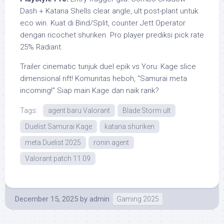
Dash + Katana Shells clear angle, ult post-plant untuk
eco win. Kuat di Bind/Split, counter Jett Operator
dengan ricochet shuriken. Pro player prediksi pick rate
25% Radiant.
Trailer cinematic tunjuk duel epik vs Yoru: Kage slice
dimensional rift! Komunitas heboh, “Samurai meta
incoming!” Siap main Kage dan naik rank?
Tags:
agent baru Valorant
Blade Storm ult
Duelist Samurai Kage
katana shuriken
meta Duelist 2025
ronin agent
Valorant patch 11.09
December 15, 2025
by
admin
Gaming 2025