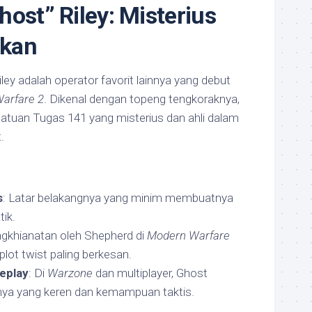
host” Riley: Misterius
ikan
ley adalah operator favorit lainnya yang debut
Warfare 2
. Dikenal dengan topeng tengkoraknya,
atuan Tugas 141 yang misterius dan ahli dalam
.
s
: Latar belakangnya yang minim membuatnya
ik.
ngkhianatan oleh Shepherd di
Modern Warfare
plot twist paling berkesan.
eplay
: Di
Warzone
dan multiplayer, Ghost
nnya yang keren dan kemampuan taktis.