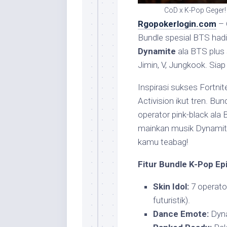
CoD x K-Pop Geger!
Rgopokerlogin.com
–
Bundle spesial BTS hadi
Dynamite
ala BTS plus 
Jimin, V, Jungkook. Siap f
Inspirasi sukses Fortni
Activision ikut tren. Bu
operator pink-black ala 
mainkan musik Dynamite,
kamu teabag!
Fitur Bundle K-Pop Epi
Skin Idol:
7 operator
futuristik).
Dance Emote:
Dyna