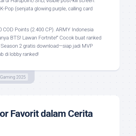
i di Hardpoint/SnD, visible post-kill screen.
-Pop (senjata glowing purple, calling card
0 COD Points (2.400 CP). ARMY Indonesia
unya BTS! Lawan Fortnite!” Cocok buat ranked
e Season 2 gratis download—siap jadi MVP
 di lobby ranked!
Gaming 2025
or Favorit dalam Cerita