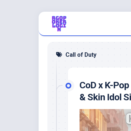
Skip
to
content
Call of Duty
CoD x K-Pop
& Skin Idol S