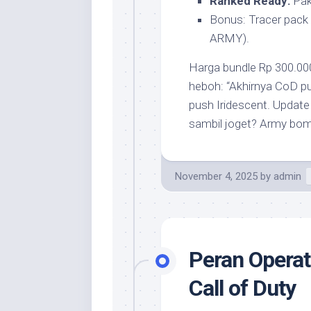
Ranked Ready:
Paka
Bonus: Tracer pack K
ARMY).
Harga bundle Rp 300.00
heboh: “Akhirnya CoD p
push Iridescent. Updat
sambil joget? Army bomb
November 4, 2025
by
admin
Peran Operat
Call of Duty