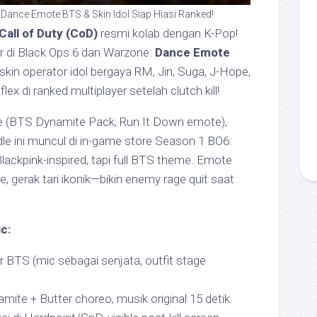
 Dance Emote BTS & Skin Idol Siap Hiasi Ranked!
Call of Duty (CoD)
resmi kolab dengan K-Pop!
r di Black Ops 6 dan Warzone:
Dance Emote
skin operator idol bergaya RM, Jin, Suga, J-Hope,
lex di ranked multiplayer setelah clutch kill!
te (BTS Dynamite Pack, Run It Down emote),
ndle ini muncul di in-game store Season 1 BO6:
Blackpink-inspired, tapi full BTS theme. Emote
 gerak tari ikonik—bikin enemy rage quit saat
c:
 BTS (mic sebagai senjata, outfit stage
mite + Butter choreo, musik original 15 detik.