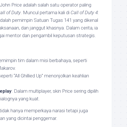
ohn Price adalah salah satu operator paling
all of Duty
. Muncul pertama kali di
Call of Duty 4:
 adalah pemimpin Satuan Tugas 141 yang dikenal
jaksanaan, dan janggut khasnya. Dalam cerita, ia
i mentor dan pengambil keputusan strategis.
emimpin tim dalam misi berbahaya, seperti
Makarov.
seperti “All Ghillied Up” menonjolkan keahlian
eplay
: Dalam multiplayer, skin Price sering dipilih
ialognya yang kuat.
tidak hanya memperkaya narasi tetapi juga
an yang dicintai penggemar.