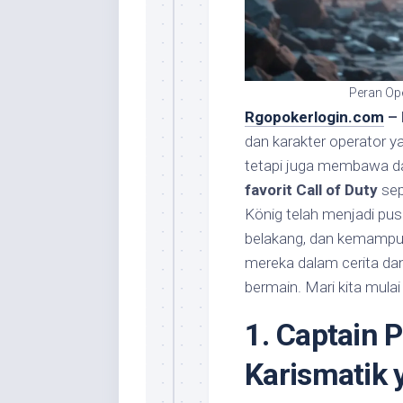
Peran Ope
Rgopokerlogin.com
– 
dan karakter operator y
tetapi juga membawa d
favorit Call of Duty
sep
König telah menjadi pus
belakang, dan kemampua
mereka dalam cerita d
bermain. Mari kita mulai 
1. Captain 
Karismatik 