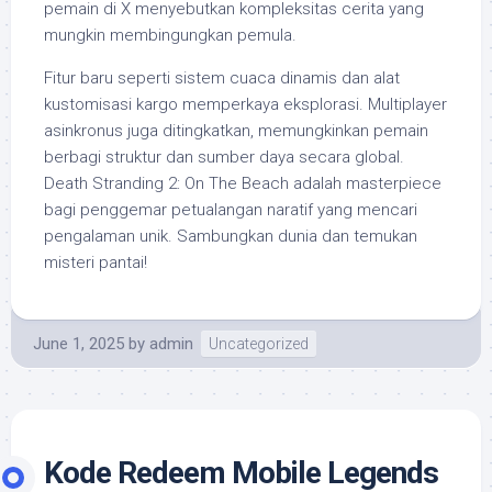
pemain di X menyebutkan kompleksitas cerita yang
mungkin membingungkan pemula.
Fitur baru seperti sistem cuaca dinamis dan alat
kustomisasi kargo memperkaya eksplorasi. Multiplayer
asinkronus juga ditingkatkan, memungkinkan pemain
berbagi struktur dan sumber daya secara global.
Death Stranding 2: On The Beach adalah masterpiece
bagi penggemar petualangan naratif yang mencari
pengalaman unik. Sambungkan dunia dan temukan
misteri pantai!
June 1, 2025
by
admin
Uncategorized
Kode Redeem Mobile Legends