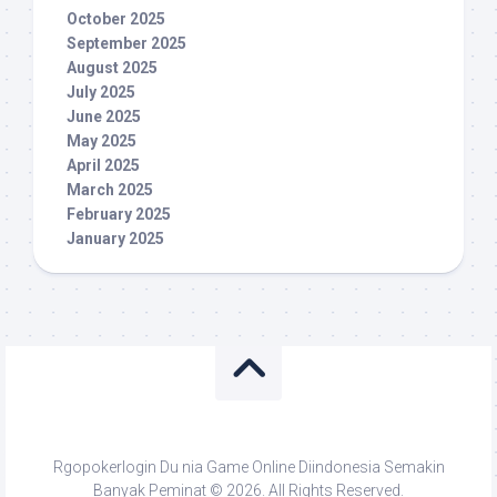
October 2025
September 2025
August 2025
July 2025
June 2025
May 2025
April 2025
March 2025
February 2025
January 2025
Rgopokerlogin Du nia Game Online Diindonesia Semakin
Banyak Peminat © 2026. All Rights Reserved.