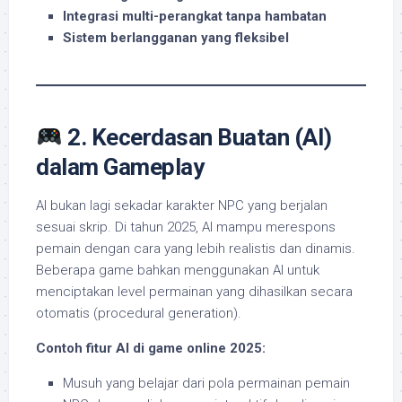
Integrasi multi-perangkat tanpa hambatan
Sistem berlangganan yang fleksibel
2. Kecerdasan Buatan (AI)
dalam Gameplay
AI bukan lagi sekadar karakter NPC yang berjalan
sesuai skrip. Di tahun 2025, AI mampu merespons
pemain dengan cara yang lebih realistis dan dinamis.
Beberapa game bahkan menggunakan AI untuk
menciptakan level permainan yang dihasilkan secara
otomatis (procedural generation).
Contoh fitur AI di game online 2025:
Musuh yang belajar dari pola permainan pemain