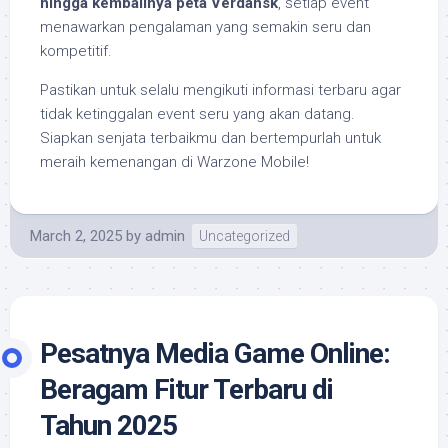
hingga kembalinya peta Verdansk
, setiap event
menawarkan pengalaman yang semakin seru dan
kompetitif.
Pastikan untuk selalu mengikuti informasi terbaru agar
tidak ketinggalan event seru yang akan datang.
Siapkan senjata terbaikmu dan bertempurlah untuk
meraih kemenangan di Warzone Mobile!
March 2, 2025
by
admin
Uncategorized
Pesatnya Media Game Online:
Beragam Fitur Terbaru di
Tahun 2025