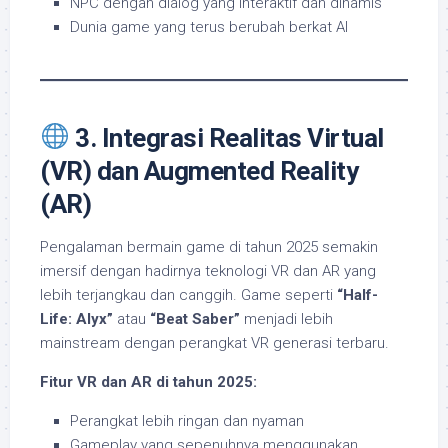
NPC dengan dialog yang interaktif dan dinamis
Dunia game yang terus berubah berkat AI
3. Integrasi Realitas Virtual
(VR) dan Augmented Reality
(AR)
Pengalaman bermain game di tahun 2025 semakin
imersif dengan hadirnya teknologi VR dan AR yang
lebih terjangkau dan canggih. Game seperti
“Half-
Life: Alyx”
atau
“Beat Saber”
menjadi lebih
mainstream dengan perangkat VR generasi terbaru.
Fitur VR dan AR di tahun 2025:
Perangkat lebih ringan dan nyaman
Gameplay yang sepenuhnya menggunakan