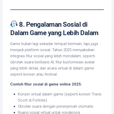
8. Pengalaman Sosial di
Dalam Game yang Lebih Dalam
Game bukan lagi sekadar tempat bermain, tapi juga
menjadi platform sosial. Tahun 2025 menyaksikan
integrasi fitur sosial yang lebih mendalam, seperti
obrolan suara berbasis AI, fitur kustomisasi avatar
yang lebih detail, dan acara virtual di dalam game
seperti konser atau festival.
Contoh fitur sosial di game online 2025:
Konser virtual dalam game (seperti konser Travis
Scott di Fortnite)
Obrolan suara dengan penerjemah otomatis
Ruang sosial virtual untuk nongkrong