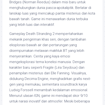
Bridges (Norman Reedus) dalam misi baru untuk
menghubungkan dunia pasca-apokaliptik. Berlatar di
lanskap luas yang mencakup pantai misterius dan kota
bawah tanah. Game ini menawarkan dunia terbuka
yang lebih luas dan interaktif.
Gameplay Death Stranding 2 mempertahankan
mekanik pengiriman khas seri, dengan tambahan
eksplorasi bawah air dan pertarungan yang
disempurnakan melawan makhluk BT yang lebih
menyeramkan. Cerita yang kaya emosi
mengeksplorasi tema koneksi manusia. Dengan
karakter baru seperti Fragile (Léa Seydoux) dan
penampilan misterius dari Elle Fanning. Visualnya,
didukung Decima Engine, menghadirkan grafis next-
gen yang memukau, sementara soundtrack karya
Ludvig Forssell menambah kedalaman emosional.
Menurut ulasan IGN, game ini mendapat skor 9/10
untuk narasi inovatif dan atmosfer. Meski beberapa