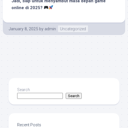
Jadi, siap untuk menyambut masa depan game
online di 2025?
January 8, 2025
by
admin
Uncategorized
Search
Search
Recent Posts