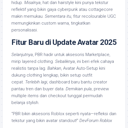
hidup.
Misalnya
, hat dan hairstyle kini punya tekstur
reflektif yang bikin gaya cyberpunk atau cottagecore
makin memukau.
Sementara itu
, fitur recolourable UGC
memungkinkan custom warna, tingkatkan
personalisasi.
Fitur Baru di Update Avatar 2025
Selanjutnya
, PBR hadir untuk aksesoris Marketplace,
mirip layered clothing.
Sebaliknya
, ini beri efek cahaya
realistis tanpa lag.
Bahkan
, Avatar Auto-Setup kini
dukung clothing lengkap, bikin setup outfit
cepat.
Terlebih lagi
, dashboard baru bantu creator
pantau tren dan buyer data.
Demikian pula
, preview
multiple items dan checkout tunggal permudah
belanja stylish.
“PBR bikin aksesoris Roblox seperti nyata—refleksi dan
tekstur yang bikin avatar standout!”
DevForum Roblox