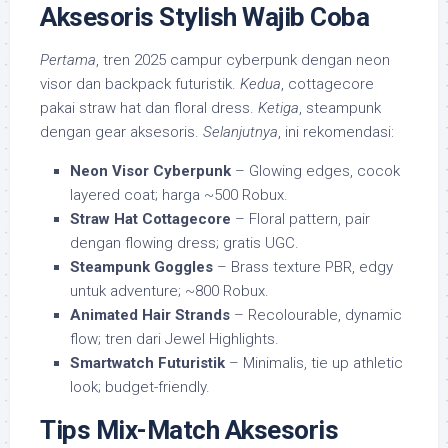
Aksesoris Stylish Wajib Coba
Pertama
, tren 2025 campur cyberpunk dengan neon
visor dan backpack futuristik.
Kedua
, cottagecore
pakai straw hat dan floral dress.
Ketiga
, steampunk
dengan gear aksesoris.
Selanjutnya
, ini rekomendasi:
Neon Visor Cyberpunk
– Glowing edges, cocok
layered coat; harga ~500 Robux.
Straw Hat Cottagecore
– Floral pattern, pair
dengan flowing dress; gratis UGC.
Steampunk Goggles
– Brass texture PBR, edgy
untuk adventure; ~800 Robux.
Animated Hair Strands
– Recolourable, dynamic
flow; tren dari Jewel Highlights.
Smartwatch Futuristik
– Minimalis, tie up athletic
look; budget-friendly.
Tips Mix-Match Aksesoris