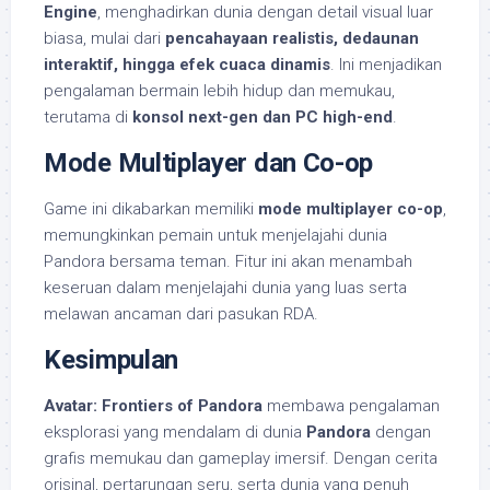
Engine
, menghadirkan dunia dengan detail visual luar
biasa, mulai dari
pencahayaan realistis, dedaunan
interaktif, hingga efek cuaca dinamis
. Ini menjadikan
pengalaman bermain lebih hidup dan memukau,
terutama di
konsol next-gen dan PC high-end
.
Mode Multiplayer dan Co-op
Game ini dikabarkan memiliki
mode multiplayer co-op
,
memungkinkan pemain untuk menjelajahi dunia
Pandora bersama teman. Fitur ini akan menambah
keseruan dalam menjelajahi dunia yang luas serta
melawan ancaman dari pasukan RDA.
Kesimpulan
Avatar: Frontiers of Pandora
membawa pengalaman
eksplorasi yang mendalam di dunia
Pandora
dengan
grafis memukau dan gameplay imersif. Dengan cerita
orisinal, pertarungan seru, serta dunia yang penuh