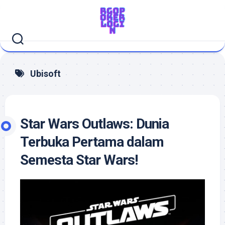
Skip
to
content
Ubisoft
Star Wars Outlaws: Dunia
Terbuka Pertama dalam
Semesta Star Wars!