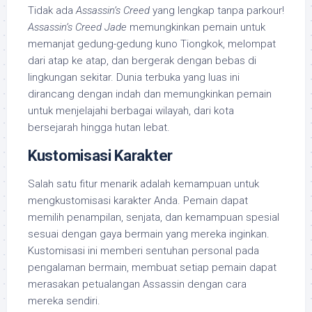
Tidak ada
Assassin’s Creed
yang lengkap tanpa parkour!
Assassin’s Creed Jade
memungkinkan pemain untuk
memanjat gedung-gedung kuno Tiongkok, melompat
dari atap ke atap, dan bergerak dengan bebas di
lingkungan sekitar. Dunia terbuka yang luas ini
dirancang dengan indah dan memungkinkan pemain
untuk menjelajahi berbagai wilayah, dari kota
bersejarah hingga hutan lebat.
Kustomisasi Karakter
Salah satu fitur menarik adalah kemampuan untuk
mengkustomisasi karakter Anda. Pemain dapat
memilih penampilan, senjata, dan kemampuan spesial
sesuai dengan gaya bermain yang mereka inginkan.
Kustomisasi ini memberi sentuhan personal pada
pengalaman bermain, membuat setiap pemain dapat
merasakan petualangan Assassin dengan cara
mereka sendiri.