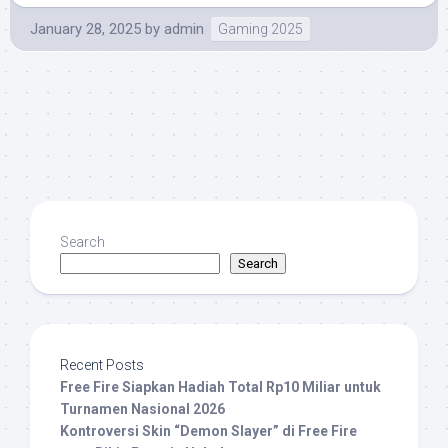
January 28, 2025
by
admin
Gaming 2025
Search
Search
Recent Posts
Free Fire Siapkan Hadiah Total Rp10 Miliar untuk
Turnamen Nasional 2026
Kontroversi Skin “Demon Slayer” di Free Fire