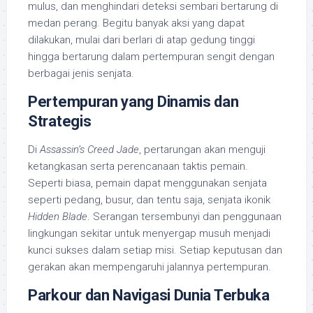
mulus, dan menghindari deteksi sembari bertarung di
medan perang. Begitu banyak aksi yang dapat
dilakukan, mulai dari berlari di atap gedung tinggi
hingga bertarung dalam pertempuran sengit dengan
berbagai jenis senjata.
Pertempuran yang Dinamis dan
Strategis
Di
Assassin’s Creed Jade
, pertarungan akan menguji
ketangkasan serta perencanaan taktis pemain.
Seperti biasa, pemain dapat menggunakan senjata
seperti pedang, busur, dan tentu saja, senjata ikonik
Hidden Blade
. Serangan tersembunyi dan penggunaan
lingkungan sekitar untuk menyergap musuh menjadi
kunci sukses dalam setiap misi. Setiap keputusan dan
gerakan akan mempengaruhi jalannya pertempuran.
Parkour dan Navigasi Dunia Terbuka