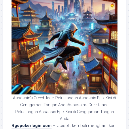
Assassin’s Creed Jade: Petualangan Assassin Epik Kini di
Genggaman Tangan AndaAssassin’s Creed Jade:
Petualangan Assassin Epik Kini di Genggaman Tangan
Anda
Rgopokerlogin.com
– Ubisoft kembali menghadirkan