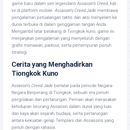
game baru dalam seri legendaris
Assassin’s Creed
, kali
ini di platform mobile.
Assassin’s Creed Jade
membawa
pengalaman petualangan taktis dan aksi menyelam ke
dunia terbuka di dalam genggaman tangan Anda.
Mengambil latar belakang di Tiongkok kuno, game ini
menjanjikan pengalaman yang menyeluruh dengan
grafis menawan, parkour, serta pertempuran penuh
strategi.
Cerita yang Menghadirkan
Tiongkok Kuno
Assassin’s Creed Jade
berlatar pada periode Negara-
Negara Berperang di Tiongkok, sebuah era penuh
pergolakan dan pertarungan. Pemain akan merasakan
kehidupan seorang Assassin dalam dunia yang luas
dan kaya akan sejarah, budaya, serta pertarungan
antara kekuatan gelap Templars dan Assassins yang
penuh dengan rahasia.