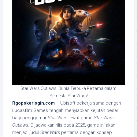
Star Wars Outlaws: Dunia Terbuka Pertama dalam
Semesta Star Wars!
Rgopokerlogin.com
– Ubisoft bekerja sama dengan
Lucasfilm Games tengah menyiapkan kejutan besar
bagi penggemar
Star Wars
lewat game
Star Wars
Outlaws
. Dijadwalkan rilis pada 2025, game ini akan
menjadi judul
Star Wars
pertama dengan konsep