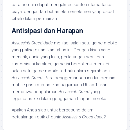
para pemain dapat mengakses konten utama tanpa
biaya, dengan tambahan elemen-elemen yang dapat
dibeli dalam permainan.
Antisipasi dan Harapan
Assassin’s Creed Jade
menjadi salah satu game mobile
yang paling dinantikan tahun ini. Dengan kisah yang
menarik, dunia yang luas, pertarungan seru, dan
kustomisasi karakter, game ini berpotensi menjadi
salah satu game mobile terbaik dalam sejarah seri
Assassin’s Creed
. Para penggemar seri ini dan pemain
mobile pasti menantikan bagaimana Ubisoft akan
membawa pengalaman
Assassin’s Creed
yang
legendaris ke dalam genggaman tangan mereka.
Apakah Anda siap untuk bergabung dalam
petualangan epik di dunia
Assassin’s Creed Jade
?