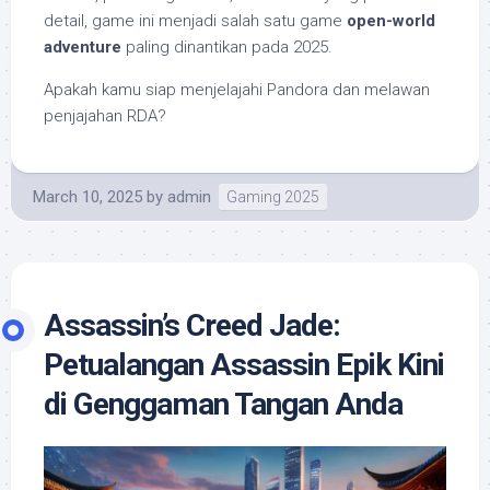
detail, game ini menjadi salah satu game
open-world
adventure
paling dinantikan pada 2025.
Apakah kamu siap menjelajahi Pandora dan melawan
penjajahan RDA?
March 10, 2025
by
admin
Gaming 2025
Assassin’s Creed Jade:
Petualangan Assassin Epik Kini
di Genggaman Tangan Anda