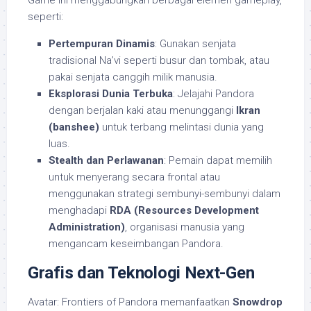
seperti:
Pertempuran Dinamis
: Gunakan senjata
tradisional Na’vi seperti busur dan tombak, atau
pakai senjata canggih milik manusia.
Eksplorasi Dunia Terbuka
: Jelajahi Pandora
dengan berjalan kaki atau menunggangi
Ikran
(banshee)
untuk terbang melintasi dunia yang
luas.
Stealth dan Perlawanan
: Pemain dapat memilih
untuk menyerang secara frontal atau
menggunakan strategi sembunyi-sembunyi dalam
menghadapi
RDA (Resources Development
Administration)
, organisasi manusia yang
mengancam keseimbangan Pandora.
Grafis dan Teknologi Next-Gen
Avatar: Frontiers of Pandora memanfaatkan
Snowdrop