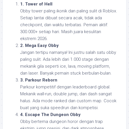
1. Tower of Hell
Obby tower paling ikonik dan paling sulit di Roblox.
Setiap lantai dibuat secara acak, tidak ada
checkpoint, dan waktu terbatas. Pemain aktif:
300.000+ setiap hari. Masih juara kesulitan
ekstrem 2026.
2. Mega Easy Obby
Jangan tertipu namanya! Ini justru salah satu obby
paling sulit. Ada lebih dari 1.000 stage dengan
mekanik gila seperti ice, lava, moving platform,
dan laser. Banyak pemain stuck berbulan-bulan.
3. Parkour Reborn
Parkour kompetitif dengan leaderboard global.
Mekanik wall-run, double jump, dan dash sangat
halus. Ada mode ranked dan custom map. Cocok
buat yang suka speedrun dan kompetisi.
4. Escape The Dungeon Obby
Obby bertema dungeon horor dengan trap
ekstrim, jump presisi, dan dark atmosphere.