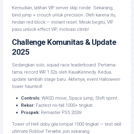
Kemudian, latihan VIP server skip ronde. Sekarang,
bind jump + crouch untuk precision. Oleh karena itu,
hindari red block — instant reset. Meski begitu, VIP
pass unlock effect VIP, motivasi climb!
Challenge Komunitas & Update
2025
Sedangkan solo, squad race leaderboard. Pertama-
tama, record WR 1:32s oleh KauaKennedy. Kedua,
update tambah stage baru. Akhirnya, event Halloween
tower haunted!
Controls:
WASD move, Space jump, Shift sprint.
Rekor:
Fastest no-fall 1000+ tingkat.
Prospek:
Remaster PS5 2026!
Tower of Hell obby gila lompat 1000 tingkat — test skill
ultimate Roblox! Terakhir, join sekarang.