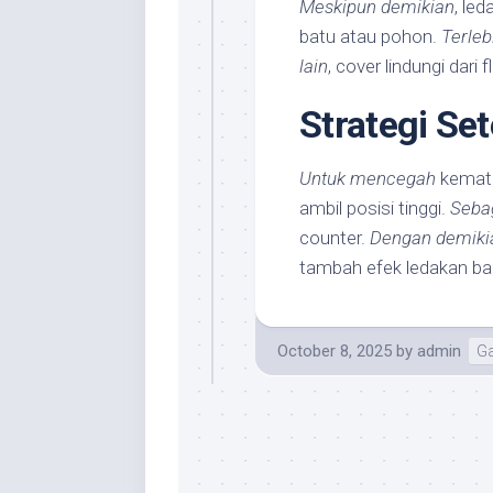
Meskipun demikian
, le
batu atau pohon.
Terleb
lain
, cover lindungi dari 
Strategi Se
Untuk mencegah
kemati
ambil posisi tinggi.
Seba
counter.
Dengan demiki
tambah efek ledakan ba
October 8, 2025
by
admin
G