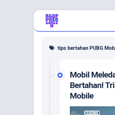
Skip
to
content
tips bertahan PUBG Mob
Mobil Meleda
Bertahan! Tr
Mobile