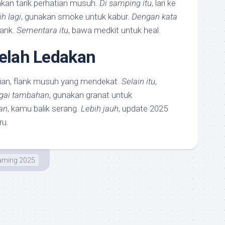
dakan tarik perhatian musuh.
Di samping itu
, lari ke
ih lagi
, gunakan smoke untuk kabur.
Dengan kata
flank.
Sementara itu
, bawa medkit untuk heal.
telah Ledakan
an, flank musuh yang mendekat.
Selain itu
,
gai tambahan
, gunakan granat untuk
an
, kamu balik serang.
Lebih jauh
, update 2025
ru.
aming 2025