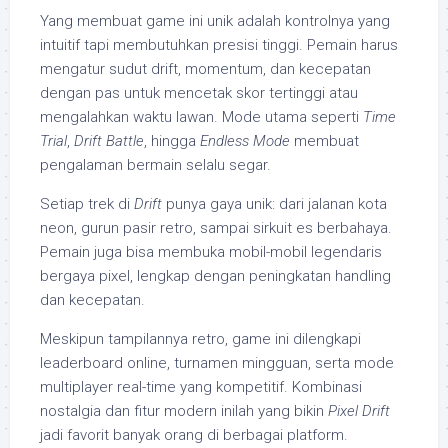
Yang membuat game ini unik adalah kontrolnya yang
intuitif tapi membutuhkan presisi tinggi. Pemain harus
mengatur sudut drift, momentum, dan kecepatan
dengan pas untuk mencetak skor tertinggi atau
mengalahkan waktu lawan. Mode utama seperti
Time
Trial
,
Drift Battle
, hingga
Endless Mode
membuat
pengalaman bermain selalu segar.
Setiap trek di
Drift
punya gaya unik: dari jalanan kota
neon, gurun pasir retro, sampai sirkuit es berbahaya.
Pemain juga bisa membuka mobil-mobil legendaris
bergaya pixel, lengkap dengan peningkatan handling
dan kecepatan.
Meskipun tampilannya retro, game ini dilengkapi
leaderboard online, turnamen mingguan, serta mode
multiplayer real-time yang kompetitif. Kombinasi
nostalgia dan fitur modern inilah yang bikin
Pixel Drift
jadi favorit banyak orang di berbagai platform.