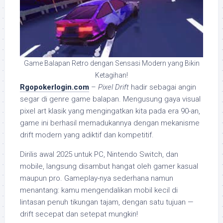
Game Balapan Retro dengan Sensasi Modern yang Bikin
Ketagihan!
Rgopokerlogin.com
–
Pixel Drift
hadir sebagai angin
segar di genre game balapan. Mengusung gaya visual
pixel art klasik yang mengingatkan kita pada era 90-an,
game ini berhasil memadukannya dengan mekanisme
drift modern yang adiktif dan kompetitif.
Dirilis awal 2025 untuk PC, Nintendo Switch, dan
mobile, langsung disambut hangat oleh gamer kasual
maupun pro. Gameplay-nya sederhana namun
menantang: kamu mengendalikan mobil kecil di
lintasan penuh tikungan tajam, dengan satu tujuan —
drift secepat dan setepat mungkin!