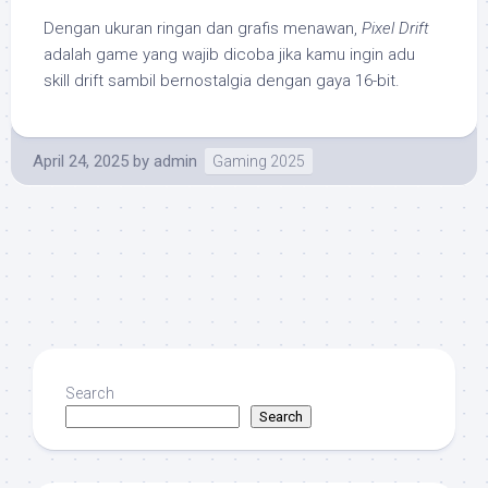
Dengan ukuran ringan dan grafis menawan,
Pixel Drift
adalah game yang wajib dicoba jika kamu ingin adu
skill drift sambil bernostalgia dengan gaya 16-bit.
April 24, 2025
by
admin
Gaming 2025
Search
Search