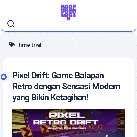
Skip
to
content
time trial
Pixel Drift: Game Balapan
Retro dengan Sensasi Modern
yang Bikin Ketagihan!