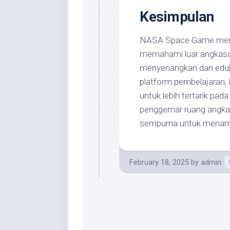
Kesimpulan
NASA Space Game mena
memahami luar angkasa 
menyenangkan dan eduk
platform pembelajaran, 
untuk lebih tertarik pad
penggemar ruang angkasa
sempurna untuk menam
February 18, 2025
by
admin