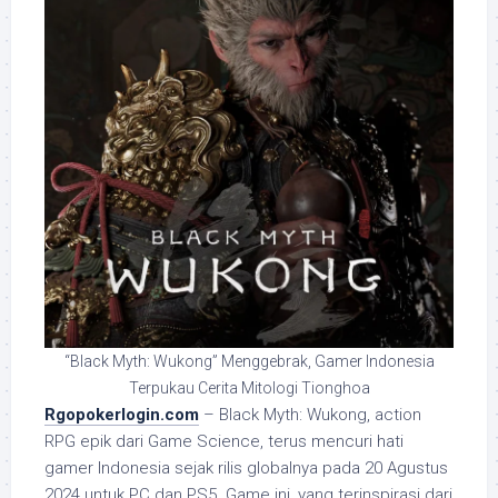
“Black Myth: Wukong” Menggebrak, Gamer Indonesia
Terpukau Cerita Mitologi Tionghoa
Rgopokerlogin.com
– Black Myth: Wukong, action
RPG epik dari Game Science, terus mencuri hati
gamer Indonesia sejak rilis globalnya pada 20 Agustus
2024 untuk PC dan PS5. Game ini, yang terinspirasi dari