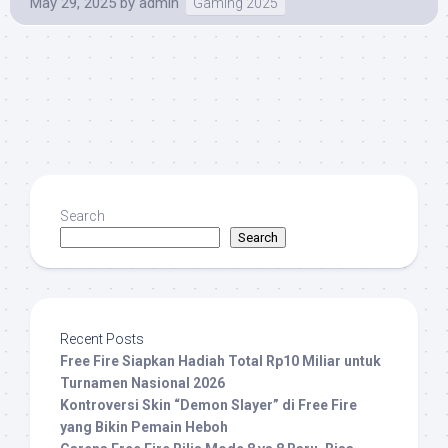
May 29, 2025
by
admin
Gaming 2025
Search
Search
Recent Posts
Free Fire Siapkan Hadiah Total Rp10 Miliar untuk
Turnamen Nasional 2026
Kontroversi Skin “Demon Slayer” di Free Fire
yang Bikin Pemain Heboh