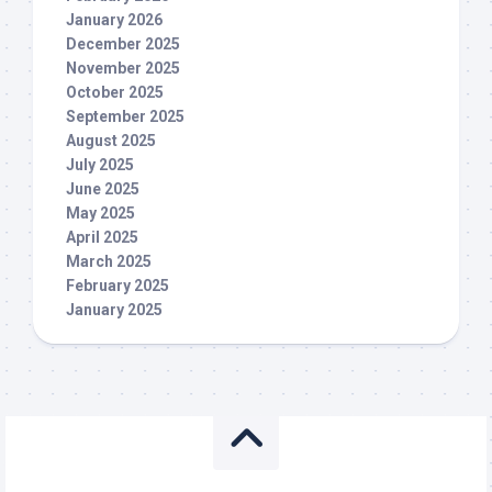
January 2026
December 2025
November 2025
October 2025
September 2025
August 2025
July 2025
June 2025
May 2025
April 2025
March 2025
February 2025
January 2025