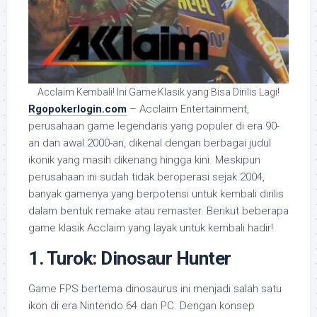
Acclaim Kembali! Ini Game Klasik yang Bisa Dirilis Lagi!
Rgopokerlogin.com
– Acclaim Entertainment,
perusahaan game legendaris yang populer di era 90-
an dan awal 2000-an, dikenal dengan berbagai judul
ikonik yang masih dikenang hingga kini. Meskipun
perusahaan ini sudah tidak beroperasi sejak 2004,
banyak gamenya yang berpotensi untuk kembali dirilis
dalam bentuk remake atau remaster. Berikut beberapa
game klasik Acclaim yang layak untuk kembali hadir!
1. Turok: Dinosaur Hunter
Game FPS bertema dinosaurus ini menjadi salah satu
ikon di era Nintendo 64 dan PC. Dengan konsep