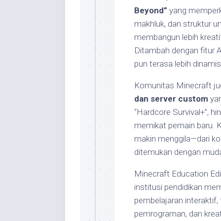
Beyond”
yang memperke
makhluk, dan struktur un
membangun lebih kreatif
Ditambah dengan fitur A
pun terasa lebih dinamis
Komunitas Minecraft ju
dan server custom
yan
“Hardcore Survival+”, hi
memikat pemain baru. Kr
makin menggila—dari kota
ditemukan dengan muda
Minecraft Education Edi
institusi pendidikan m
pembelajaran interaktif
pemrograman, dan kreat