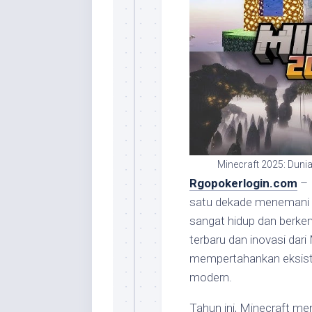
Minecraft 2025: Dunia
Rgopokerlogin.com
– 
satu dekade menemani g
sangat hidup dan berke
terbaru dan inovasi dari
mempertahankan eksist
modern.
Tahun ini, Minecraft m