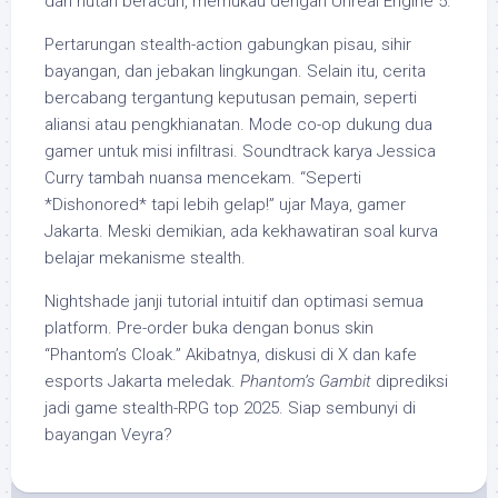
dan hutan beracun, memukau dengan Unreal Engine 5.
Pertarungan stealth-action gabungkan pisau, sihir
bayangan, dan jebakan lingkungan. Selain itu, cerita
bercabang tergantung keputusan pemain, seperti
aliansi atau pengkhianatan. Mode co-op dukung dua
gamer untuk misi infiltrasi. Soundtrack karya Jessica
Curry tambah nuansa mencekam. “Seperti
*Dishonored* tapi lebih gelap!” ujar Maya, gamer
Jakarta. Meski demikian, ada kekhawatiran soal kurva
belajar mekanisme stealth.
Nightshade janji tutorial intuitif dan optimasi semua
platform. Pre-order buka dengan bonus skin
“Phantom’s Cloak.” Akibatnya, diskusi di X dan kafe
esports Jakarta meledak.
Phantom’s Gambit
diprediksi
jadi game stealth-RPG top 2025. Siap sembunyi di
bayangan Veyra?