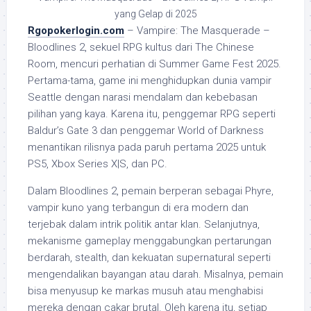
yang Gelap di 2025
Rgopokerlogin.com
– Vampire: The Masquerade –
Bloodlines 2, sekuel RPG kultus dari The Chinese
Room, mencuri perhatian di Summer Game Fest 2025.
Pertama-tama, game ini menghidupkan dunia vampir
Seattle dengan narasi mendalam dan kebebasan
pilihan yang kaya. Karena itu, penggemar RPG seperti
Baldur’s Gate 3 dan penggemar World of Darkness
menantikan rilisnya pada paruh pertama 2025 untuk
PS5, Xbox Series X|S, dan PC.
Dalam Bloodlines 2, pemain berperan sebagai Phyre,
vampir kuno yang terbangun di era modern dan
terjebak dalam intrik politik antar klan. Selanjutnya,
mekanisme gameplay menggabungkan pertarungan
berdarah, stealth, dan kekuatan supernatural seperti
mengendalikan bayangan atau darah. Misalnya, pemain
bisa menyusup ke markas musuh atau menghabisi
mereka dengan cakar brutal. Oleh karena itu, setiap