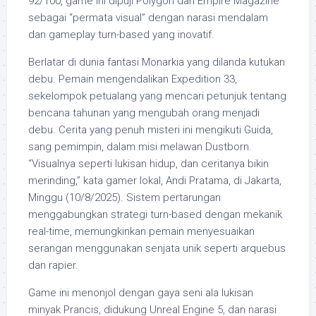
92/100, game ini dipuji Polygon dan Empire Magazine
sebagai “permata visual” dengan narasi mendalam
dan gameplay turn-based yang inovatif.
Berlatar di dunia fantasi Monarkia yang dilanda kutukan
debu. Pemain mengendalikan Expedition 33,
sekelompok petualang yang mencari petunjuk tentang
bencana tahunan yang mengubah orang menjadi
debu. Cerita yang penuh misteri ini mengikuti Guida,
sang pemimpin, dalam misi melawan Dustborn.
“Visualnya seperti lukisan hidup, dan ceritanya bikin
merinding,” kata gamer lokal, Andi Pratama, di Jakarta,
Minggu (10/8/2025). Sistem pertarungan
menggabungkan strategi turn-based dengan mekanik
real-time, memungkinkan pemain menyesuaikan
serangan menggunakan senjata unik seperti arquebus
dan rapier.
Game ini menonjol dengan gaya seni ala lukisan
minyak Prancis, didukung Unreal Engine 5, dan narasi