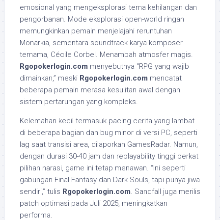
emosional yang mengeksplorasi tema kehilangan dan
pengorbanan. Mode eksplorasi open-world ringan
memungkinkan pemain menjelajahi reruntuhan
Monarkia, sementara soundtrack karya komposer
ternama, Cécile Corbel. Menambah atmosfer magis.
Rgopokerlogin.com
menyebutnya “RPG yang wajib
dimainkan,” meski
Rgopokerlogin.com
mencatat
beberapa pemain merasa kesulitan awal dengan
sistem pertarungan yang kompleks.
Kelemahan kecil termasuk pacing cerita yang lambat
di beberapa bagian dan bug minor di versi PC, seperti
lag saat transisi area, dilaporkan GamesRadar. Namun,
dengan durasi 30-40 jam dan replayability tinggi berkat
pilihan narasi, game ini tetap menawan. “Ini seperti
gabungan Final Fantasy dan Dark Souls, tapi punya jiwa
sendiri,” tulis
Rgopokerlogin.com
. Sandfall juga merilis
patch optimasi pada Juli 2025, meningkatkan
performa.