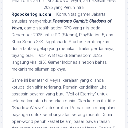
Phantom’s Gambit: Shadows of Veyra, Game Stealth-RPG
2025 yang Penuh Intrik
Rgopokerlogin.com
– Komunitas gamer Jakarta
antusias menyambut
Phantom’s Gambit: Shadows of
Veyra
, game stealth-action RPG yang rilis pada
Desember 2025 untuk PC (Steam), PlayStation 5, dan
Xbox Series X/S. Nightshade Studios kembangkan
dunia fantasi gelap yang memikat. Trailer perdananya,
tayang pukul 19:54 WIB tadi di Gamescom 2025,
langsung viral di X. Gamer Indonesia heboh bahas
mekanisme siluman epiknya.
Game ini berlatar di Veyra, kerajaan yang dilanda
korupsi dan sihir terlarang. Pemain kendalikan Lira,
assassin bayaran yang buru “Veil of Eternity” untuk
selamatkan atau hancurkan dunia. Oleh karena itu, fitur
“Shadow Weave” jadi sorotan. Pemain bisa manipulasi
bayangan untuk sembunyi atau serang musuh. Dunia
open-world penuh kastel kelam, pasar bawah tanah,