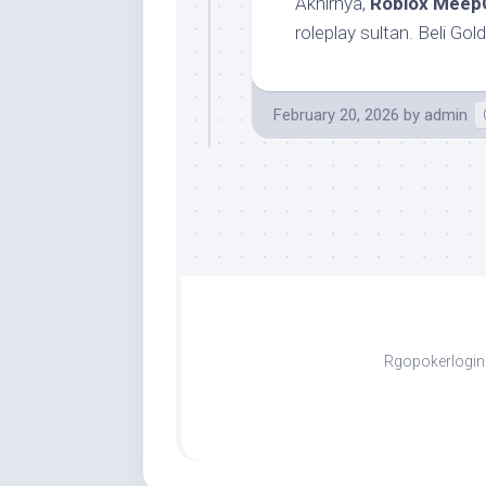
Akhirnya,
Roblox MeepC
roleplay sultan. Beli Go
February 20, 2026
by
admin
Rgopokerlogin 