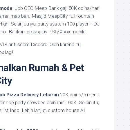
n mode
: Job CEO Meep Bank gaji 50K coins/hari
ama, map baru Masjid MeepCity full fountain
gh. Selanjutnya, party system 100 player + DJ
mix. Bahkan, crossplay PS5/Xbox mobile.
 VIP anti scam Discord. Oleh karena itu,
 lagi!
malkan Rumah & Pet
ity
job Pizza Delivery Lebaran
20K coins/5 menit
ver hop party crowded coin rain 100K. Selain itu,
e list Indo. Lebih lanjut, custom house AI