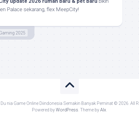
ity update 2026 rumah baru & pet baru
bikin
lden Palace sekarang, flex MeepCity!
Gaming 2025
Du nia Game Online Diindonesia Semakin Banyak Peminat © 2026. All R
Powered by
WordPress
. Theme by
Alx
.