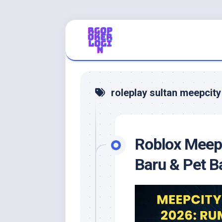
Skip
to
content
roleplay sultan meepcity
Roblox Meep
Baru & Pet B