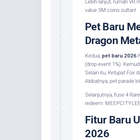
Lebih lanjut, rumah VR m
value 5M coins sultan!
Pet Baru Me
Dragon Met
Kedua,
pet baru 2026
(drop event 1%). Kemudi
Selain itu,
Ketupat Fox
da
Akibatnya, pet parade lo
Selanjutnya, fuse 4 Rare
redeem: MEEPCITYLEB26 =
Fitur Baru 
2026