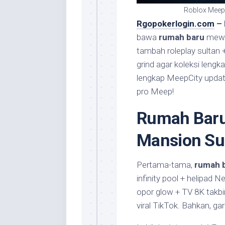
Roblox MeepC
Rgopokerlogin.com
– 
bawa
rumah baru
mew
tambah roleplay sultan +
grind agar koleksi leng
lengkap MeepCity updat
pro Meep!
Rumah Baru
Mansion Sul
Pertama-tama,
rumah 
infinity pool + helipad 
opor glow + TV 8K takbir
viral TikTok. Bahkan, ga