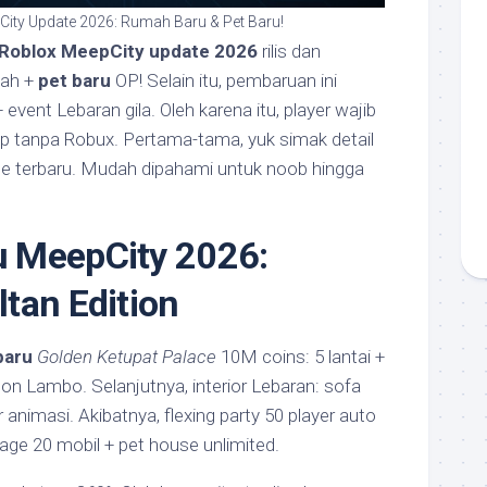
ity Update 2026: Rumah Baru & Pet Baru!
Roblox MeepCity update 2026
rilis dan
ah +
pet baru
OP! Selain itu, pembaruan ini
 event Lebaran gila. Oleh karena itu, player wajib
kap tanpa Robux. Pertama-tama, yuk simak detail
e terbaru. Mudah dipahami untuk noob hingga
 MeepCity 2026:
tan Edition
baru
Golden Ketupat Palace
10M coins: 5 lantai +
Neon Lambo. Selanjutnya, interior Lebaran: sofa
 animasi. Akibatnya, flexing party 50 player auto
rage 20 mobil + pet house unlimited.