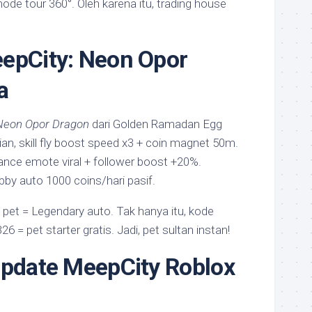
ode tour 360°. Oleh karena itu, trading house
epCity: Neon Opor
a
Neon Opor Dragon
dari Golden Ramadan Egg
an, skill fly boost speed x3 + coin magnet 50m.
nce emote viral + follower boost +20%.
bby auto 1000 coins/hari pasif.
 pet = Legendary auto. Tak hanya itu, kode
 pet starter gratis. Jadi, pet sultan instan!
Update MeepCity Roblox