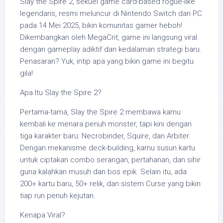
Slay the Spire 2, sekuel game card-based rogue-like
legendaris, resmi meluncur di Nintendo Switch dan PC
pada 14 Mei 2025, bikin komunitas gamer heboh!
Dikembangkan oleh MegaCrit, game ini langsung viral
dengan gameplay adiktif dan kedalaman strategi baru.
Penasaran? Yuk, intip apa yang bikin game ini begitu
gila!
Apa Itu Slay the Spire 2?
Pertama-tama, Slay the Spire 2 membawa kamu
kembali ke menara penuh monster, tapi kini dengan
tiga karakter baru: Necrobinder, Squire, dan Arbiter.
Dengan mekanisme deck-building, kamu susun kartu
untuk ciptakan combo serangan, pertahanan, dan sihir
guna kalahkan musuh dan bos epik. Selain itu, ada
200+ kartu baru, 50+ relik, dan sistem Curse yang bikin
tiap run penuh kejutan.
Kenapa Viral?