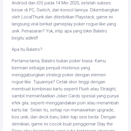
Android dan iOS pada 14 Mei 2025, setelah sukses
besar di PC, Switch, dan konsol lainnya. Dikembangkan
oleh LocalThunk dan diterbitkan Playstack, game ini
langsung viral berkat gameplay poker rogue-like yang
unik. Penasaran? Yuk, intip apa yang bikin Balatro
begitu adiktif!
Apa Itu Balatro?
Pertama-tama, Balatro bukan poker biasa. Kamu
bermain sebagai penjudi misterius yang
menggabungkan strategi poker dengan elemen
rogue-like. Tujuannya? Cetak skor tinggi dengan
membuat kombinasi kartu seperti Flush atau Straight,
sambil memanfaatkan Joker Cards spesial yang punya
efek gila, seperti menggandakan poin atau menambah
kartu liar. Selain itu, setiap run menawarkan upgrade,
bos unik, dan deck baru, bikin tiap sesi beda. Dengan
demikian, game ini cocok buat penggemar Slay the
Spire atau Inscryption yang suka tantangan strategis.