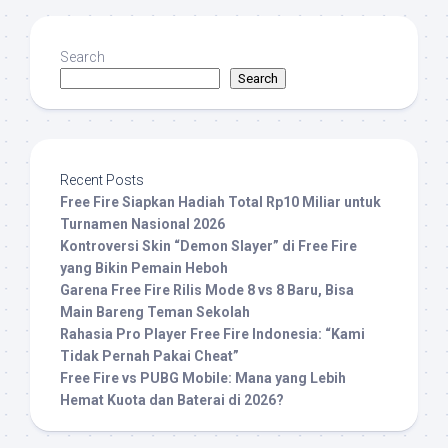
Search
Search
Recent Posts
Free Fire Siapkan Hadiah Total Rp10 Miliar untuk
Turnamen Nasional 2026
Kontroversi Skin “Demon Slayer” di Free Fire
yang Bikin Pemain Heboh
Garena Free Fire Rilis Mode 8 vs 8 Baru, Bisa
Main Bareng Teman Sekolah
Rahasia Pro Player Free Fire Indonesia: “Kami
Tidak Pernah Pakai Cheat”
Free Fire vs PUBG Mobile: Mana yang Lebih
Hemat Kuota dan Baterai di 2026?