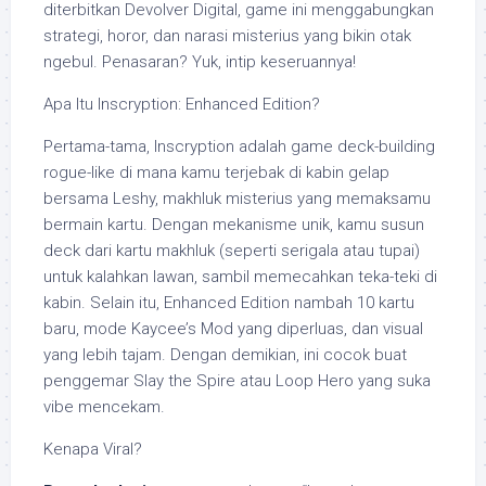
diterbitkan Devolver Digital, game ini menggabungkan
strategi, horor, dan narasi misterius yang bikin otak
ngebul. Penasaran? Yuk, intip keseruannya!
Apa Itu Inscryption: Enhanced Edition?
Pertama-tama, Inscryption adalah game deck-building
rogue-like di mana kamu terjebak di kabin gelap
bersama Leshy, makhluk misterius yang memaksamu
bermain kartu. Dengan mekanisme unik, kamu susun
deck dari kartu makhluk (seperti serigala atau tupai)
untuk kalahkan lawan, sambil memecahkan teka-teki di
kabin. Selain itu, Enhanced Edition nambah 10 kartu
baru, mode Kaycee’s Mod yang diperluas, dan visual
yang lebih tajam. Dengan demikian, ini cocok buat
penggemar Slay the Spire atau Loop Hero yang suka
vibe mencekam.
Kenapa Viral?