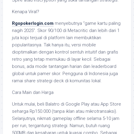
Kenapa Viral?
Rgopokerlogin.com
menyebutnya “game kartu paling
nagih 2025”. Skor 90/100 di Metacritic dan lebih dari 1
juta kopi terjual di platform lain membuktikan
popularitasnya. Tak hanya itu, versi mobile
dioptimalkan dengan kontrol sentuh intuitif dan grafis
retro yang tetap memukau di layar kecil. Sebagai
bonus, ada mode tantangan harian dan leaderboard
global untuk pamer skor. Pengguna di Indonesia juga
ramai share strategi deck di komunitas lokal.
Cara Main dan Harga
Untuk mulai, beli Balatro di Google Play atau App Store
seharga Rp150.000 (tanpa iklan atau mikrotransaksi).
Selanjutnya, nikmati gameplay offline selama 5-10 jam
per run, tergantung strategi. Namun, butuh ruang
500MB dan kesabaran untuk kuasai combo. Sebagai