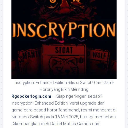
Inscryption: Enhanced Edition Rilis di Switch! Card Game
Horor yang Bikin Merinding
Rgopokerlogin.com
– Siap ngeri-ngeri sedap?
Inscryption: Enhanced Edition, versi upgrade dari
game card-based horor fenomenal, resmi mendarat di
Nintendo Switch pada 16 Mei 2025, bikin gamer heboh!
Dikembangkan oleh Daniel Mullins Games dan