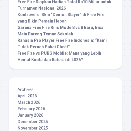
Free Fire Siapkan Hadiah Total Rp10 Miliar untuk
Turnamen Nasional 2026
Kontroversi Skin “Demon Slayer” di Free Fire
yang Bikin Pemain Heboh
Garena Free Fire Rilis Mode 8 vs 8 Baru, Bisa
Main Bareng Teman Sekolah
Rahasia Pro Player Free Fire Indonesia: “Kami
Tidak Pernah Pakai Cheat”
Free Fire vs PUBG Mobile: Mana yang Lebih
Hemat Kuota dan Baterai di 2026?
Archives
April 2026
March 2026
February 2026
January 2026
December 2025
November 2025