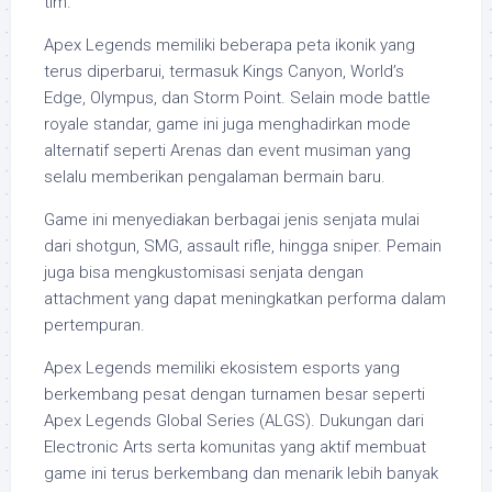
tim.
Apex Legends memiliki beberapa peta ikonik yang
terus diperbarui, termasuk Kings Canyon, World’s
Edge, Olympus, dan Storm Point. Selain mode battle
royale standar, game ini juga menghadirkan mode
alternatif seperti Arenas dan event musiman yang
selalu memberikan pengalaman bermain baru.
Game ini menyediakan berbagai jenis senjata mulai
dari shotgun, SMG, assault rifle, hingga sniper. Pemain
juga bisa mengkustomisasi senjata dengan
attachment yang dapat meningkatkan performa dalam
pertempuran.
Apex Legends memiliki ekosistem esports yang
berkembang pesat dengan turnamen besar seperti
Apex Legends Global Series (ALGS). Dukungan dari
Electronic Arts serta komunitas yang aktif membuat
game ini terus berkembang dan menarik lebih banyak