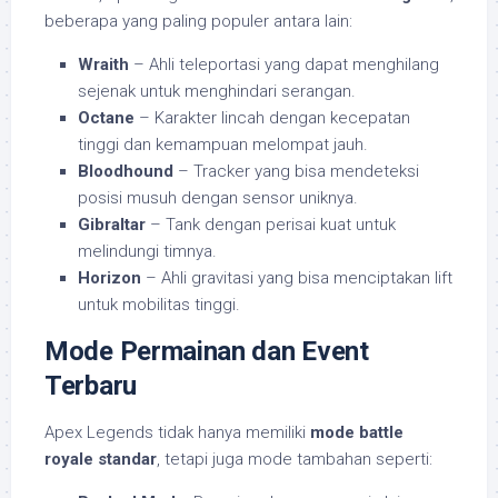
beberapa yang paling populer antara lain:
Wraith
– Ahli teleportasi yang dapat menghilang
sejenak untuk menghindari serangan.
Octane
– Karakter lincah dengan kecepatan
tinggi dan kemampuan melompat jauh.
Bloodhound
– Tracker yang bisa mendeteksi
posisi musuh dengan sensor uniknya.
Gibraltar
– Tank dengan perisai kuat untuk
melindungi timnya.
Horizon
– Ahli gravitasi yang bisa menciptakan lift
untuk mobilitas tinggi.
Mode Permainan dan Event
Terbaru
Apex Legends tidak hanya memiliki
mode battle
royale standar
, tetapi juga mode tambahan seperti: