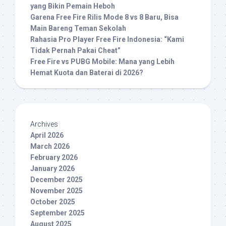
yang Bikin Pemain Heboh
Garena Free Fire Rilis Mode 8 vs 8 Baru, Bisa
Main Bareng Teman Sekolah
Rahasia Pro Player Free Fire Indonesia: “Kami
Tidak Pernah Pakai Cheat”
Free Fire vs PUBG Mobile: Mana yang Lebih
Hemat Kuota dan Baterai di 2026?
Archives
April 2026
March 2026
February 2026
January 2026
December 2025
November 2025
October 2025
September 2025
August 2025