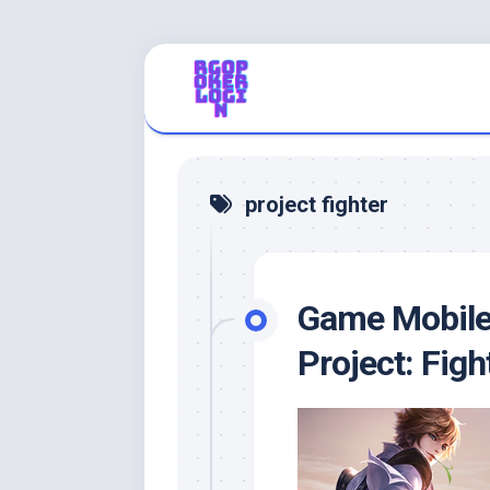
Skip
to
content
project fighter
Game Mobile 
Project: Figh