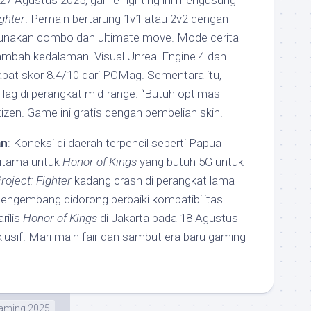
is 27 Agustus 2025, game fighting ini mengusung
ighter
. Pemain bertarung 1v1 atau 2v2 dengan
ggunakan combo dan ultimate move. Mode cerita
bah kedalaman. Visual Unreal Engine 4 dan
pat skor 8.4/10 dari PCMag. Sementara itu,
lag di perangkat mid-range. “Butuh optimasi
tizen. Game ini gratis dengan pembelian skin.
an
: Koneksi di daerah terpencil seperti Papua
erutama untuk
Honor of Kings
yang butuh 5G untuk
roject: Fighter
kadang crash di perangkat lama
engembang didorong perbaiki kompatibilitas.
rilis
Honor of Kings
di Jakarta pada 18 Agustus
lusif. Mari main fair dan sambut era baru gaming
aming 2025