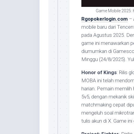
Game Mobile 2025: Ho
Rgopokerlogin.com
–
mobile baru dari Tence
pada Agustus 2025. Den
game ini menawarkan pe
diumumkan di Gamesco
Minggu (24/8/2025). Yuk,
Honor of Kings
: Rilis 
MOBA ini telah mendomi
harian. Pemain memilih 
5v5, dengan mekanik ski
matchmaking cepat dipuj
mengeluh soal mikrotran
tulis akun di X. Game in