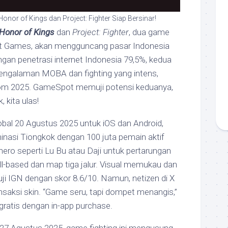
nor of Kings dan Project: Fighter Siap Bersinar!
Honor of Kings
dan
Project: Fighter
, dua game
nt Games, akan mengguncang pasar Indonesia
gan penetrasi internet Indonesia 79,5%, kedua
ngalaman MOBA dan fighting yang intens,
m 2025. GameSpot memuji potensi keduanya,
 kita ulas!
global 20 Agustus 2025 untuk iOS dan Android,
nasi Tiongkok dengan 100 juta pemain aktif
hero seperti Lu Bu atau Daji untuk pertarungan
ll-based dan map tiga jalur. Visual memukau dan
i IGN dengan skor 8.6/10. Namun, netizen di X
saksi skin. “Game seru, tapi dompet menangis,”
i gratis dengan in-app purchase.