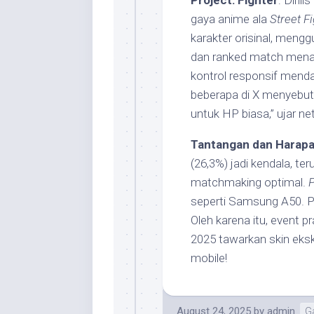
Project: Fighter
: Diril
gaya anime ala
Street F
karakter orisinal, men
dan ranked match menam
kontrol responsif menda
beberapa di X menyebut 
untuk HP biasa,” ujar ne
Tantangan dan Harap
(26,3%) jadi kendala, t
matchmaking optimal.
P
seperti Samsung A50. P
Oleh karena itu, event pra
2025 tawarkan skin eksk
mobile!
August 24, 2025
by
admin
G