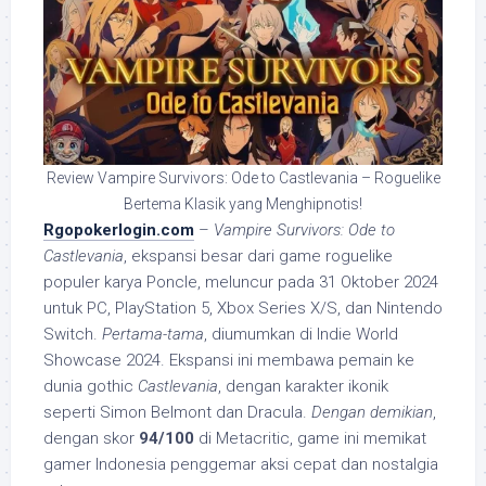
Review Vampire Survivors: Ode to Castlevania – Roguelike
Bertema Klasik yang Menghipnotis!
Rgopokerlogin.com
–
Vampire Survivors: Ode to
Castlevania
, ekspansi besar dari game roguelike
populer karya Poncle, meluncur pada 31 Oktober 2024
untuk PC, PlayStation 5, Xbox Series X/S, dan Nintendo
Switch.
Pertama-tama
, diumumkan di Indie World
Showcase 2024. Ekspansi ini membawa pemain ke
dunia gothic
Castlevania
, dengan karakter ikonik
seperti Simon Belmont dan Dracula.
Dengan demikian
,
dengan skor
94/100
di Metacritic, game ini memikat
gamer Indonesia penggemar aksi cepat dan nostalgia