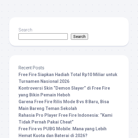
Search
Search
Recent Posts
Free Fire Siapkan Hadiah Total Rp10 Miliar untuk
Turnamen Nasional 2026
Kontroversi Skin “Demon Slayer” di Free Fire
yang Bikin Pemain Heboh
Garena Free Fire Rilis Mode 8 vs 8 Baru, Bisa
Main Bareng Teman Sekolah
Rahasia Pro Player Free Fire Indonesia: “Kami
Tidak Pernah Pakai Cheat”
Free Fire vs PUBG Mobile: Mana yang Lebih
Hemat Kuota dan Baterai di 2026?