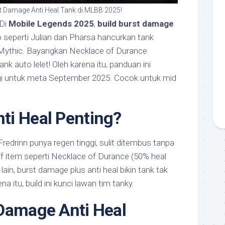
st Damage Anti Heal Tank di MLBB 2025!
Di
Mobile Legends 2025
,
build burst damage
o seperti Julian dan Pharsa hancurkan tank
d Mythic. Bayangkan Necklace of Durance
k auto lelet! Oleh karena itu, panduan ini
egi untuk meta September 2025. Cocok untuk mid
ti Heal Penting?
redrinn punya regen tinggi, sulit ditembus tanpa
ff item seperti Necklace of Durance (50% heal
lain, burst damage plus anti heal bikin tank tak
a itu, build ini kunci lawan tim tanky.
Damage Anti Heal