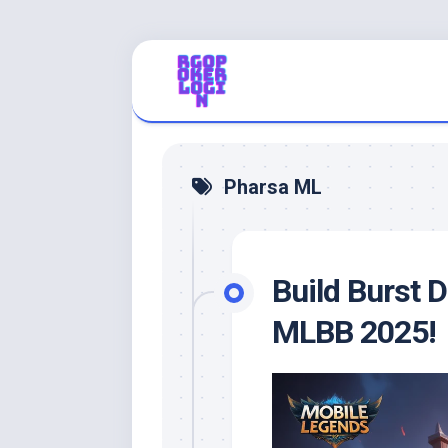
Skip
to
content
Pharsa ML
Build Burst 
MLBB 2025!