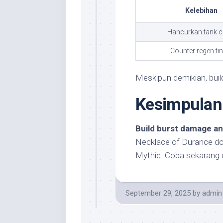
Kelebihan
Hancurkan tank c
Counter regen ti
Meskipun demikian, build
Kesimpulan
Build burst damage ant
Necklace of Durance do
Mythic. Coba sekarang 
September 29, 2025
by
admin