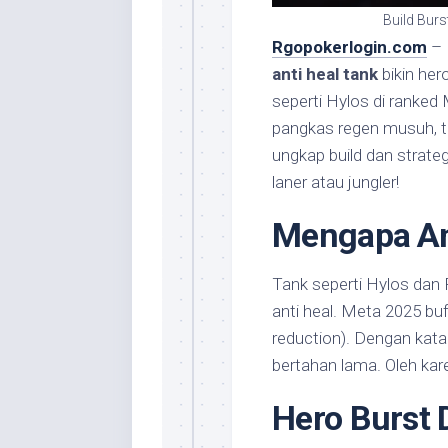
Build Bur
Rgopokerlogin.com
– 
anti heal tank
bikin her
seperti Hylos di ranke
pangkas regen musuh, tan
ungkap build dan strat
laner atau jungler!
Mengapa An
Tank seperti Hylos dan F
anti heal. Meta 2025 bu
reduction). Dengan kata 
bertahan lama. Oleh karen
Hero Burst 