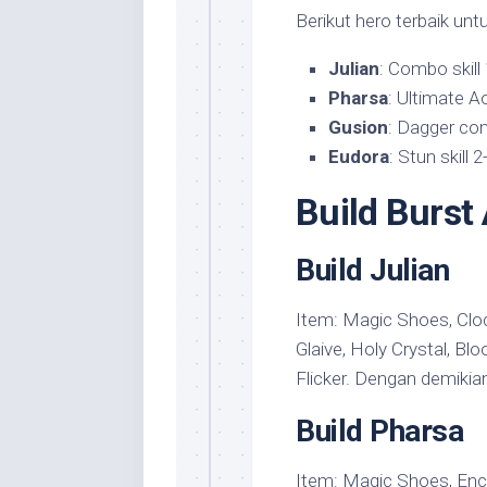
Berikut hero terbaik unt
Julian
: Combo skill 
Pharsa
: Ultimate A
Gusion
: Dagger co
Eudora
: Stun skill 
Build Burst 
Build Julian
Item: Magic Shoes, Cloc
Glaive, Holy Crystal, B
Flicker. Dengan demikia
Build Pharsa
Item: Magic Shoes, Enc