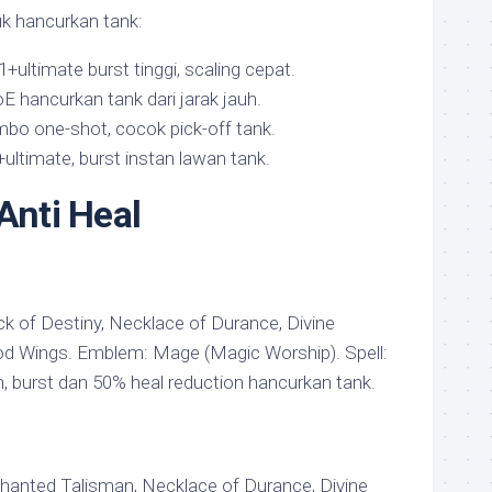
uk hancurkan tank:
1+ultimate burst tinggi, scaling cepat.
oE hancurkan tank dari jarak jauh.
mbo one-shot, cocok pick-off tank.
2+ultimate, burst instan lawan tank.
Anti Heal
k of Destiny, Necklace of Durance, Divine
lood Wings. Emblem: Mage (Magic Worship). Spell:
n, burst dan 50% heal reduction hancurkan tank.
hanted Talisman, Necklace of Durance, Divine