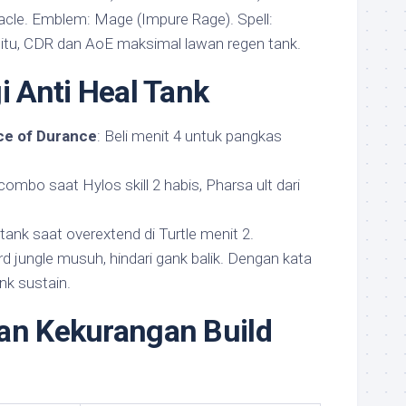
Oracle. Emblem: Mage (Impure Rage). Spell:
 itu, CDR dan AoE maksimal lawan regen tank.
i Anti Heal Tank
ce of Durance
: Beli menit 4 untuk pangkas
 combo saat Hylos skill 2 habis, Pharsa ult dari
tank saat overextend di Turtle menit 2.
rd jungle musuh, hindari gank balik. Dengan kata
ank sustain.
an Kekurangan Build