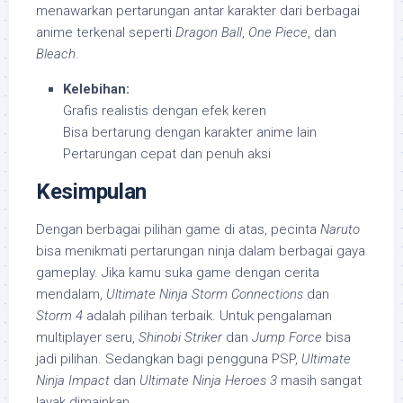
menawarkan pertarungan antar karakter dari berbagai
anime terkenal seperti
Dragon Ball
,
One Piece
, dan
Bleach
.
Kelebihan:
Grafis realistis dengan efek keren
Bisa bertarung dengan karakter anime lain
Pertarungan cepat dan penuh aksi
Kesimpulan
Dengan berbagai pilihan game di atas, pecinta
Naruto
bisa menikmati pertarungan ninja dalam berbagai gaya
gameplay. Jika kamu suka game dengan cerita
mendalam,
Ultimate Ninja Storm Connections
dan
Storm 4
adalah pilihan terbaik. Untuk pengalaman
multiplayer seru,
Shinobi Striker
dan
Jump Force
bisa
jadi pilihan. Sedangkan bagi pengguna PSP,
Ultimate
Ninja Impact
dan
Ultimate Ninja Heroes 3
masih sangat
layak dimainkan.