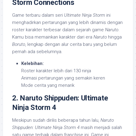
Storm Connections
Game terbaru dalam seri
Ultimate Ninja Storm
ini
menghadirkan pertarungan yang lebih dinamis dengan
roster karakter terbesar dalam sejarah game
Naruto
.
Kamu bisa memainkan karakter dari era
Naruto
hingga
Boruto
, lengkap dengan alur cerita baru yang belum
pernah ada sebelumnya.
Kelebihan:
Roster karakter lebih dari 130 ninja
Animasi pertarungan yang semakin keren
Mode cerita yang menarik
2. Naruto Shippuden: Ultimate
Ninja Storm 4
Meskipun sudah dirilis beberapa tahun lalu,
Naruto
Shippuden: Ultimate Ninja Storm 4
masih menjadi salah
satu game terbaik dalam franchise ini. Game ini