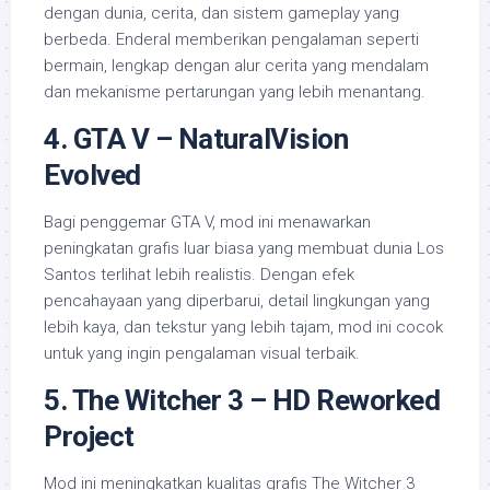
dengan dunia, cerita, dan sistem gameplay yang
berbeda. Enderal memberikan pengalaman seperti
bermain, lengkap dengan alur cerita yang mendalam
dan mekanisme pertarungan yang lebih menantang.
4. GTA V – NaturalVision
Evolved
Bagi penggemar GTA V, mod ini menawarkan
peningkatan grafis luar biasa yang membuat dunia Los
Santos terlihat lebih realistis. Dengan efek
pencahayaan yang diperbarui, detail lingkungan yang
lebih kaya, dan tekstur yang lebih tajam, mod ini cocok
untuk yang ingin pengalaman visual terbaik.
5. The Witcher 3 – HD Reworked
Project
Mod ini meningkatkan kualitas grafis The Witcher 3