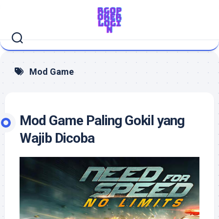
Skip
to
content
Mod Game
Mod Game Paling Gokil yang
Wajib Dicoba