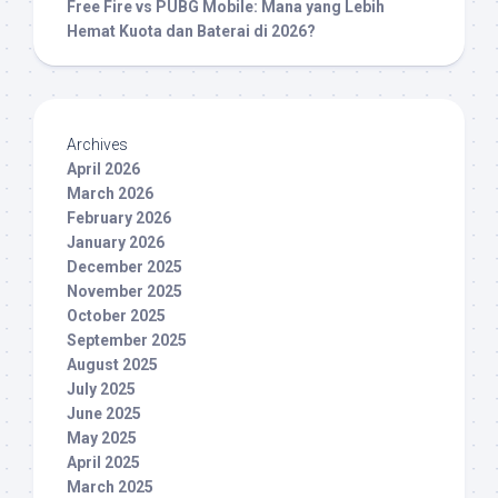
Free Fire vs PUBG Mobile: Mana yang Lebih
Hemat Kuota dan Baterai di 2026?
Archives
April 2026
March 2026
February 2026
January 2026
December 2025
November 2025
October 2025
September 2025
August 2025
July 2025
June 2025
May 2025
April 2025
March 2025