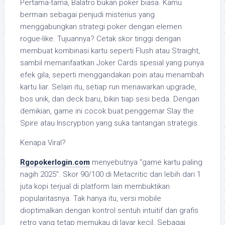
Pertama-tama, Balatro bukan poker biasa. Kamu
bermain sebagai penjudi misterius yang
menggabungkan strategi poker dengan elemen
rogue-like. Tujuannya? Cetak skor tinggi dengan
membuat kombinasi kartu seperti Flush atau Straight,
sambil memanfaatkan Joker Cards spesial yang punya
efek gila, seperti menggandakan poin atau menambah
kartu liar. Selain itu, setiap run menawarkan upgrade,
bos unik, dan deck baru, bikin tiap sesi beda. Dengan
demikian, game ini cocok buat penggemar Slay the
Spire atau Inscryption yang suka tantangan strategis.
Kenapa Viral?
Rgopokerlogin.com
menyebutnya “game kartu paling
nagih 2025”. Skor 90/100 di Metacritic dan lebih dari 1
juta kopi terjual di platform lain membuktikan
popularitasnya. Tak hanya itu, versi mobile
dioptimalkan dengan kontrol sentuh intuitif dan grafis
retro yang tetap memukau di layar kecil. Sebagai