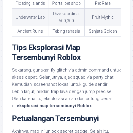
Floating Islands
Portal pet shop
Pet Rare
Dive koordinat
Underwater Lab
Fruit Mythic
500,300
Ancient Ruins
Tebing rahasia
Senjata Golden
Tips Eksplorasi Map
Tersembunyi Roblox
Sekarang, gunakan fly glitch via admin command untuk
akses cepat. Selanjutnya, ajak squad via party chat.
Kemudian, screenshot lokasi untuk guide sendiri.
Lebih lanjut, hindari trap lava dengan jump precise.
Oleh karena itu, eksplorasi aman dan untung besar
di
eksplorasi map tersembunyi Roblox
.
Petualangan Tersembunyi
Akhirnya, map ini unlock secret badge. Selain itu,