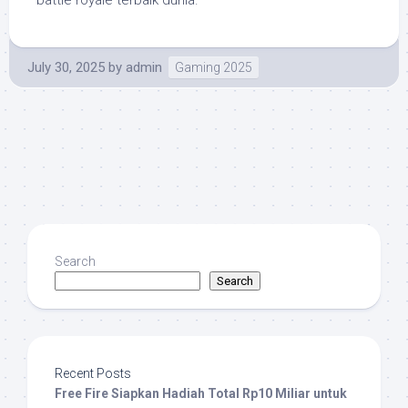
battle royale terbaik dunia.
July 30, 2025
by
admin
Gaming 2025
Search
Search
Recent Posts
Free Fire Siapkan Hadiah Total Rp10 Miliar untuk