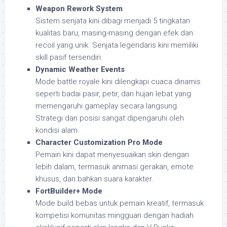
Weapon Rework System
Sistem senjata kini dibagi menjadi 5 tingkatan
kualitas baru, masing-masing dengan efek dan
recoil yang unik. Senjata legendaris kini memiliki
skill pasif tersendiri.
Dynamic Weather Events
Mode battle royale kini dilengkapi cuaca dinamis
seperti badai pasir, petir, dan hujan lebat yang
memengaruhi gameplay secara langsung.
Strategi dan posisi sangat dipengaruhi oleh
kondisi alam.
Character Customization Pro Mode
Pemain kini dapat menyesuaikan skin dengan
lebih dalam, termasuk animasi gerakan, emote
khusus, dan bahkan suara karakter.
FortBuilder+ Mode
Mode build bebas untuk pemain kreatif, termasuk
kompetisi komunitas mingguan dengan hadiah