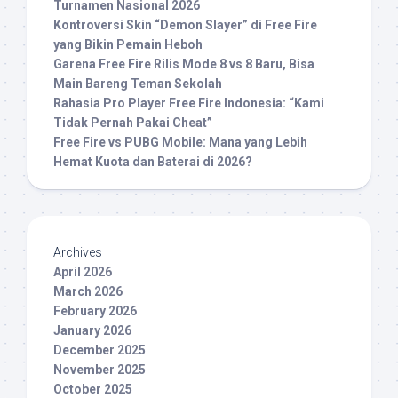
Turnamen Nasional 2026
Kontroversi Skin “Demon Slayer” di Free Fire
yang Bikin Pemain Heboh
Garena Free Fire Rilis Mode 8 vs 8 Baru, Bisa
Main Bareng Teman Sekolah
Rahasia Pro Player Free Fire Indonesia: “Kami
Tidak Pernah Pakai Cheat”
Free Fire vs PUBG Mobile: Mana yang Lebih
Hemat Kuota dan Baterai di 2026?
Archives
April 2026
March 2026
February 2026
January 2026
December 2025
November 2025
October 2025