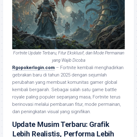
Fortnite Update Terbaru, Fitur Eksklusif, dan Mode Permainan
yang Wajib Dicoba
Rgopokerlogin.com
– Fortnite kembali menghadirkan
gebrakan baru di tahun 2025 dengan sejumlah
perubahan yang membuat komunitas gamer global
kembali bergairah. Sebagai salah satu game battle
royale paling populer sepanjang masa, Fortnite terus
berinovasi melalui pembaruan fitur, mode permainan,
dan peningkatan visual yang signifikan.
Update Musim Terbaru: Grafik
Lebih Realistis, Performa Lebih