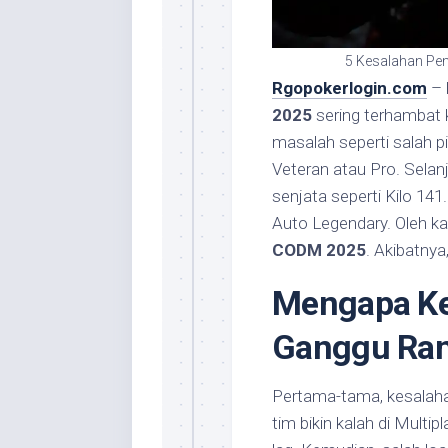
5 Kesalahan Pe
Rgopokerlogin.com
–
2025
sering terhambat 
masalah seperti salah pil
Veteran atau Pro. Selan
senjata seperti Kilo 141
Auto Legendary. Oleh kar
CODM 2025
. Akibatnya
Mengapa K
Ganggu Ra
Pertama-tama, kesalah
tim bikin kalah di Multip