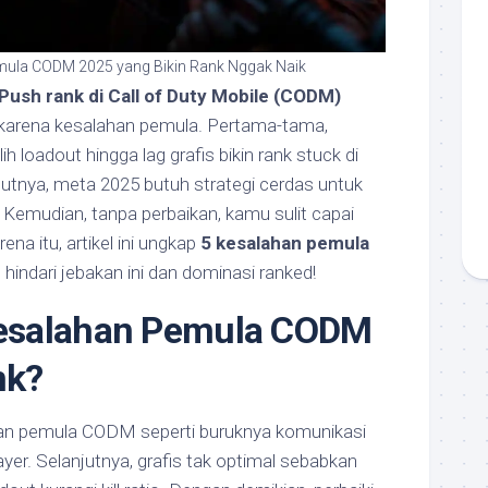
mula CODM 2025 yang Bikin Rank Nggak Naik
Push rank di Call of Duty Mobile (CODM)
karena kesalahan pemula. Pertama-tama,
ih loadout hingga lag grafis bikin rank stuck di
jutnya, meta 2025 butuh strategi cerdas untuk
. Kemudian, tanpa perbaikan, kamu sulit capai
ena itu, artikel ini ungkap
5 kesalahan pemula
, hindari jebakan ini dan dominasi ranked!
esalahan Pemula CODM
nk?
an pemula CODM seperti buruknya komunikasi
layer. Selanjutnya, grafis tak optimal sebabkan