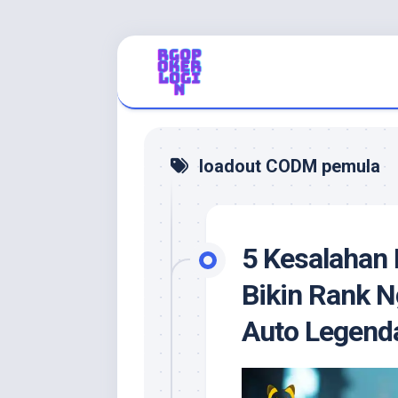
Skip
to
content
loadout CODM pemula
5 Kesalahan
Bikin Rank N
Auto Legenda