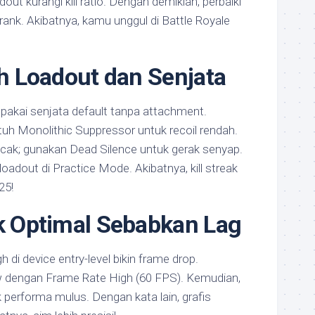
out kurangi kill ratio. Dengan demikian, perbaiki
 rank. Akibatnya, kamu unggul di Battle Royale
ih Loadout dan Senjata
pakai senjata default tanpa attachment.
utuh Monolithic Suppressor untuk recoil rendah.
acak; gunakan Dead Silence untuk gerak senyap.
loadout di Practice Mode. Akibatnya, kill streak
25!
ak Optimal Sebabkan Lag
h di device entry-level bikin frame drop.
ow dengan Frame Rate High (60 FPS). Kemudian,
performa mulus. Dengan kata lain, grafis