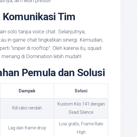
atnya, aim lebih presisi!
a Komunikasi Tim
ain solo tanpa voice chat. Selanjutnya,
tau in-game chat tingkatkan sinergi. Kemudian,
erti “sniper di rooftop”. Oleh karena itu, squad
ya, menang di Domination lebih mudah!
ahan Pemula dan Solusi
Dampak
Solusi
Kustom Kilo 141 dengan
Kill ratio rendah
Dead Silence
Low grafis, Frame Rate
Lag dan frame drop
High