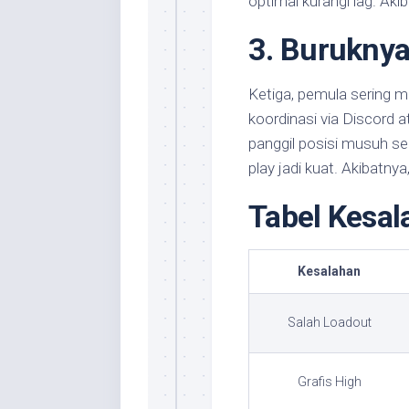
optimal kurangi lag. Akib
3. Burukny
Ketiga, pemula sering m
koordinasi via Discord a
panggil posisi musuh sep
play jadi kuat. Akibatn
Tabel Kesal
Kesalahan
Salah Loadout
Grafis High