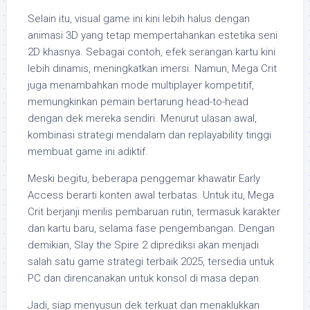
Selain itu, visual game ini kini lebih halus dengan
animasi 3D yang tetap mempertahankan estetika seni
2D khasnya. Sebagai contoh, efek serangan kartu kini
lebih dinamis, meningkatkan imersi. Namun, Mega Crit
juga menambahkan mode multiplayer kompetitif,
memungkinkan pemain bertarung head-to-head
dengan dek mereka sendiri. Menurut ulasan awal,
kombinasi strategi mendalam dan replayability tinggi
membuat game ini adiktif.
Meski begitu, beberapa penggemar khawatir Early
Access berarti konten awal terbatas. Untuk itu, Mega
Crit berjanji merilis pembaruan rutin, termasuk karakter
dan kartu baru, selama fase pengembangan. Dengan
demikian, Slay the Spire 2 diprediksi akan menjadi
salah satu game strategi terbaik 2025, tersedia untuk
PC dan direncanakan untuk konsol di masa depan.
Jadi, siap menyusun dek terkuat dan menaklukkan