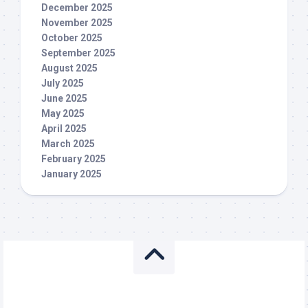
December 2025
November 2025
October 2025
September 2025
August 2025
July 2025
June 2025
May 2025
April 2025
March 2025
February 2025
January 2025