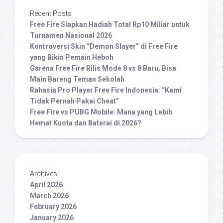
Recent Posts
Free Fire Siapkan Hadiah Total Rp10 Miliar untuk
Turnamen Nasional 2026
Kontroversi Skin “Demon Slayer” di Free Fire
yang Bikin Pemain Heboh
Garena Free Fire Rilis Mode 8 vs 8 Baru, Bisa
Main Bareng Teman Sekolah
Rahasia Pro Player Free Fire Indonesia: “Kami
Tidak Pernah Pakai Cheat”
Free Fire vs PUBG Mobile: Mana yang Lebih
Hemat Kuota dan Baterai di 2026?
Archives
April 2026
March 2026
February 2026
January 2026