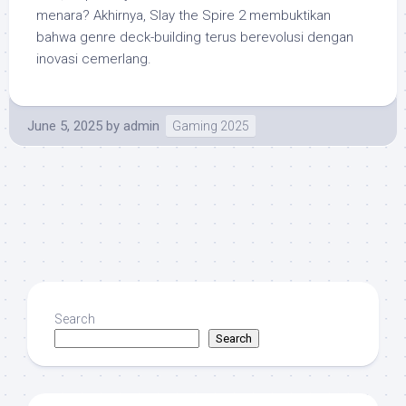
menara? Akhirnya, Slay the Spire 2 membuktikan
bahwa genre deck-building terus berevolusi dengan
inovasi cemerlang.
June 5, 2025
by
admin
Gaming 2025
Search
Search