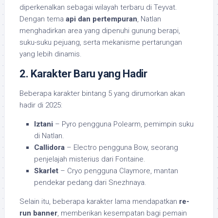
diperkenalkan sebagai wilayah terbaru di Teyvat.
Dengan tema
api dan pertempuran
, Natlan
menghadirkan area yang dipenuhi gunung berapi,
suku-suku pejuang, serta mekanisme pertarungan
yang lebih dinamis.
2. Karakter Baru yang Hadir
Beberapa karakter bintang 5 yang dirumorkan akan
hadir di 2025:
Iztani
– Pyro pengguna Polearm, pemimpin suku
di Natlan.
Callidora
– Electro pengguna Bow, seorang
penjelajah misterius dari Fontaine.
Skarlet
– Cryo pengguna Claymore, mantan
pendekar pedang dari Snezhnaya.
Selain itu, beberapa karakter lama mendapatkan
re-
run banner
, memberikan kesempatan bagi pemain