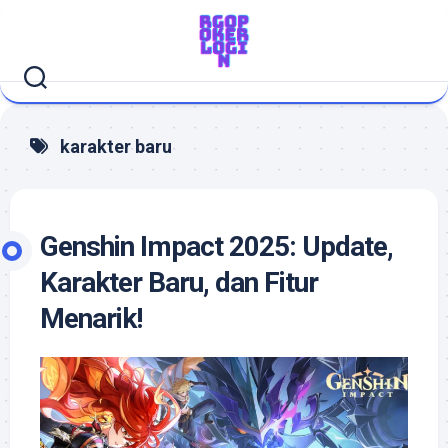
Skip
to
content
karakter baru
Genshin Impact 2025: Update,
Karakter Baru, dan Fitur
Menarik!