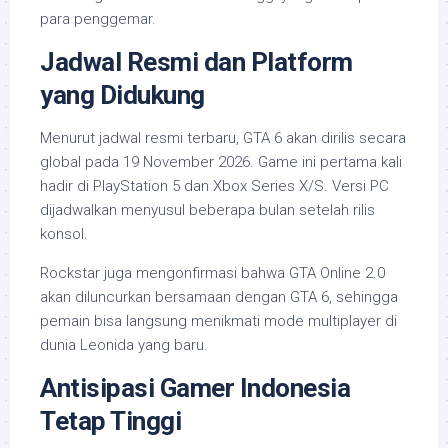
para penggemar.
Jadwal Resmi dan Platform
yang Didukung
Menurut jadwal resmi terbaru, GTA 6 akan dirilis secara
global pada 19 November 2026. Game ini pertama kali
hadir di PlayStation 5 dan Xbox Series X/S. Versi PC
dijadwalkan menyusul beberapa bulan setelah rilis
konsol.
Rockstar juga mengonfirmasi bahwa GTA Online 2.0
akan diluncurkan bersamaan dengan GTA 6, sehingga
pemain bisa langsung menikmati mode multiplayer di
dunia Leonida yang baru.
Antisipasi Gamer Indonesia
Tetap Tinggi