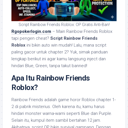
Script Rainbow Friends Roblox: OP Gratis Anti-Ban!
Rgopokerlogin.com
– Main Rainbow Friends Roblox
tapi pengen cheat?
Script Rainbow Friends
Roblox
ini bikin auto win mudah! Lalu, mana script
paling gacor untuk chapter 2? Yuk, simak panduan
lengkap berikut ini agar kamu langsung inject dan
hindari Blue, Green, tanpa takut banned!
Apa Itu Rainbow Friends
Roblox?
Rainbow Friends adalah game horor Roblox chapter 1-
2 di pabrik misterius. Oleh karena itu, kamu harus
hindari monster warna-warni seperti Blue dan Purple.
Selain itu, kumpul item sambil bertahan 12 jam.
Akibatnya, script OP bikin survival gampang. Dengan