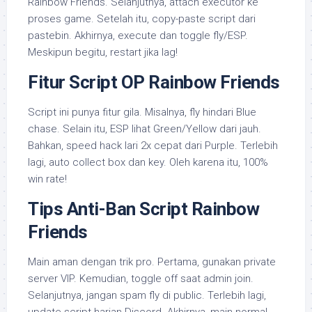
Rainbow Friends. Selanjutnya, attach executor ke
proses game. Setelah itu, copy-paste script dari
pastebin. Akhirnya, execute dan toggle fly/ESP.
Meskipun begitu, restart jika lag!
Fitur Script OP Rainbow Friends
Script ini punya fitur gila. Misalnya, fly hindari Blue
chase. Selain itu, ESP lihat Green/Yellow dari jauh.
Bahkan, speed hack lari 2x cepat dari Purple. Terlebih
lagi, auto collect box dan key. Oleh karena itu, 100%
win rate!
Tips Anti-Ban Script Rainbow
Friends
Main aman dengan trik pro. Pertama, gunakan private
server VIP. Kemudian, toggle off saat admin join.
Selanjutnya, jangan spam fly di public. Terlebih lagi,
update script harian Discord. Akhirnya, main normal