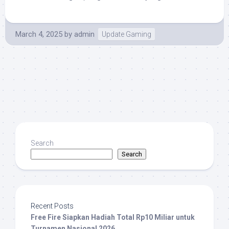
March 4, 2025
by
admin
Update Gaming
Search
Search
Recent Posts
Free Fire Siapkan Hadiah Total Rp10 Miliar untuk
Turnamen Nasional 2026