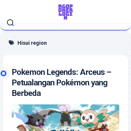
Skip
to
content
Hisui region
Pokemon Legends: Arceus –
Petualangan Pokémon yang
Berbeda