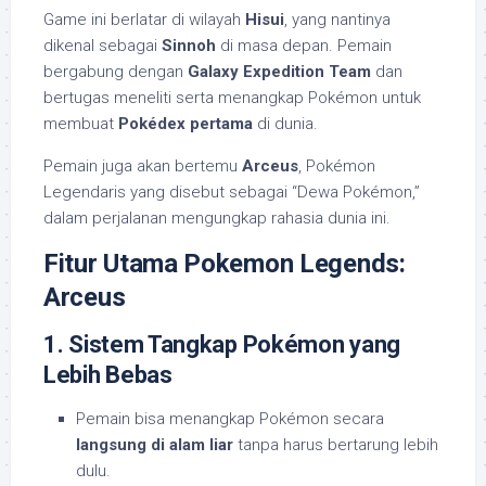
Game ini berlatar di wilayah
Hisui
, yang nantinya
dikenal sebagai
Sinnoh
di masa depan. Pemain
bergabung dengan
Galaxy Expedition Team
dan
bertugas meneliti serta menangkap Pokémon untuk
membuat
Pokédex pertama
di dunia.
Pemain juga akan bertemu
Arceus
, Pokémon
Legendaris yang disebut sebagai “Dewa Pokémon,”
dalam perjalanan mengungkap rahasia dunia ini.
Fitur Utama Pokemon Legends:
Arceus
1. Sistem Tangkap Pokémon yang
Lebih Bebas
Pemain bisa menangkap Pokémon secara
langsung di alam liar
tanpa harus bertarung lebih
dulu.