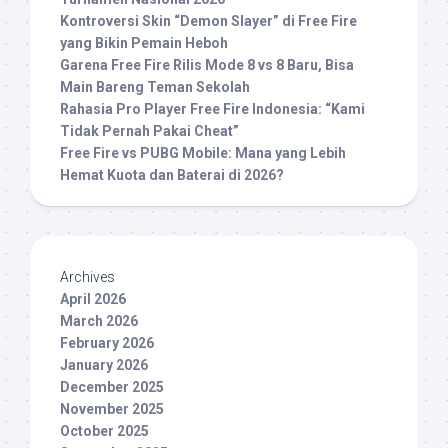
Kontroversi Skin “Demon Slayer” di Free Fire
yang Bikin Pemain Heboh
Garena Free Fire Rilis Mode 8 vs 8 Baru, Bisa
Main Bareng Teman Sekolah
Rahasia Pro Player Free Fire Indonesia: “Kami
Tidak Pernah Pakai Cheat”
Free Fire vs PUBG Mobile: Mana yang Lebih
Hemat Kuota dan Baterai di 2026?
Archives
April 2026
March 2026
February 2026
January 2026
December 2025
November 2025
October 2025