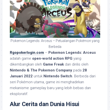
Pokemon Legends: Arceus – Petualangan Pokémon yang
Berbeda
Rgopokerlogin.com
–
Pokemon Legends: Arceus
adalah game
open-world action RPG
yang
dikembangkan oleh
Game Freak
dan dirilis oleh
Nintendo & The Pokemon Company
pada
28
Januari 2022
untuk
Nintendo Switch
. Berbeda dari
seri Pokémon utama, game ini menghadirkan
mekanisme gameplay baru yang lebih bebas dan
eksploratif.
Alur Cerita dan Dunia Hisui