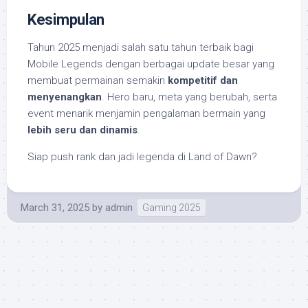
Kesimpulan
Tahun 2025 menjadi salah satu tahun terbaik bagi
Mobile Legends dengan berbagai update besar yang
membuat permainan semakin
kompetitif dan
menyenangkan
. Hero baru, meta yang berubah, serta
event menarik menjamin pengalaman bermain yang
lebih seru dan dinamis
.
Siap push rank dan jadi legenda di Land of Dawn?
March 31, 2025
by
admin
Gaming 2025