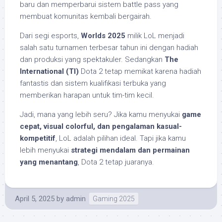
baru dan memperbarui sistem battle pass yang
membuat komunitas kembali bergairah.
Dari segi esports,
Worlds 2025
milik LoL menjadi
salah satu turnamen terbesar tahun ini dengan hadiah
dan produksi yang spektakuler. Sedangkan
The
International (TI)
Dota 2 tetap memikat karena hadiah
fantastis dan sistem kualifikasi terbuka yang
memberikan harapan untuk tim-tim kecil.
Jadi, mana yang lebih seru? Jika kamu menyukai
game
cepat, visual colorful, dan pengalaman kasual-
kompetitif
, LoL adalah pilihan ideal. Tapi jika kamu
lebih menyukai
strategi mendalam dan permainan
yang menantang
, Dota 2 tetap juaranya.
April 5, 2025
by
admin
Gaming 2025