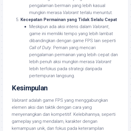
pengalaman bermain yang lebih kasual
mungkin merasa
Valorant
terlalu menuntut.
Kecepatan Permainan yang Tidak Selalu Cepat
Meskipun ada aksi intens dalam
Valorant
,
game ini memiliki tempo yang lebih lambat
dibandingkan dengan game FPS lain seperti
Call of Duty
. Pemain yang mencari
pengalaman permainan yang lebih cepat dan
lebih penuh aksi mungkin merasa
Valorant
lebih terfokus pada strategi daripada
pertempuran langsung.
Kesimpulan
Valorant
adalah game FPS yang menggabungkan
elemen aksi dan taktik dengan cara yang
menyenangkan dan kompetitif. Kelebihannya, seperti
gameplay yang mendalam, karakter dengan
kemampuan unik, dan fokus pada keterampilan