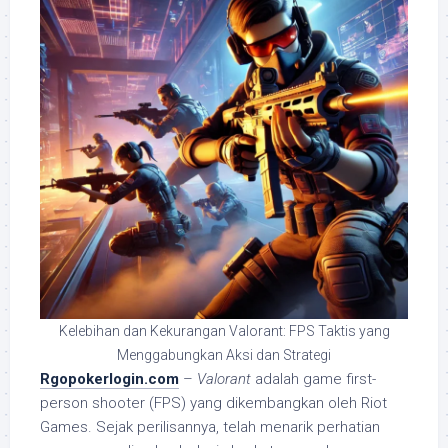
Kelebihan dan Kekurangan Valorant: FPS Taktis yang
Menggabungkan Aksi dan Strategi
Rgopokerlogin.com
–
Valorant
adalah game first-
person shooter (FPS) yang dikembangkan oleh Riot
Games. Sejak perilisannya, telah menarik perhatian