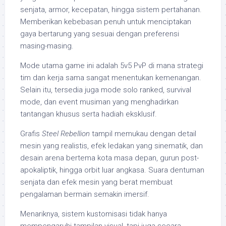
senjata, armor, kecepatan, hingga sistem pertahanan.
Memberikan kebebasan penuh untuk menciptakan
gaya bertarung yang sesuai dengan preferensi
masing-masing.
Mode utama game ini adalah 5v5 PvP di mana strategi
tim dan kerja sama sangat menentukan kemenangan.
Selain itu, tersedia juga mode solo ranked, survival
mode, dan event musiman yang menghadirkan
tantangan khusus serta hadiah eksklusif.
Grafis
Steel Rebellion
tampil memukau dengan detail
mesin yang realistis, efek ledakan yang sinematik, dan
desain arena bertema kota masa depan, gurun post-
apokaliptik, hingga orbit luar angkasa. Suara dentuman
senjata dan efek mesin yang berat membuat
pengalaman bermain semakin imersif.
Menariknya, sistem kustomisasi tidak hanya
mempengaruhi tampilan visual, tapi juga secara