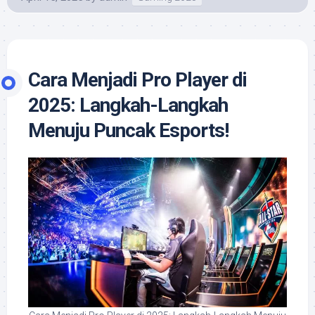
Cara Menjadi Pro Player di
2025: Langkah-Langkah
Menuju Puncak Esports!