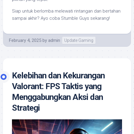
Siap untuk berlomba melewati rintangan dan bertahan
sampai akhir? Ayo coba Stumble Guys sekarang!
February 4, 2025
by
admin
Update Gaming
Kelebihan dan Kekurangan
Valorant: FPS Taktis yang
Menggabungkan Aksi dan
Strategi