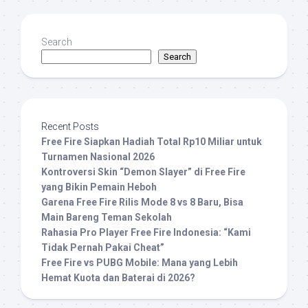
Search
Search
Recent Posts
Free Fire Siapkan Hadiah Total Rp10 Miliar untuk
Turnamen Nasional 2026
Kontroversi Skin “Demon Slayer” di Free Fire
yang Bikin Pemain Heboh
Garena Free Fire Rilis Mode 8 vs 8 Baru, Bisa
Main Bareng Teman Sekolah
Rahasia Pro Player Free Fire Indonesia: “Kami
Tidak Pernah Pakai Cheat”
Free Fire vs PUBG Mobile: Mana yang Lebih
Hemat Kuota dan Baterai di 2026?