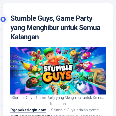
Stumble Guys, Game Party
yang Menghibur untuk Semua
Kalangan
Stumble Guys, Game Party yang Menghibur untuk Semua
Kalangan
Rgopokerlogin.com
– Stumble Guys adalah game