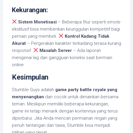
Kekurangan:
Sistem Monetisasi
– Beberapa fitur seperti emote
eksklusif bisa memberikan keunggulan kompetitif bagi
pemain yang membeli.
Kontrol Kadang Tidak
Akurat
– Pergerakan karakter terkadang terasa kurang
responsif.
Masalah Server
– Ada laporan
mengenai lag dan gangguan koneksi saat bermain
online.
Kesimpulan
Stumble Guys adalah
game party battle royale yang
menyenangkan
dan cocok untuk dimainkan bersama
teman. Meskipun memiliki beberapa kekurangan,
game ini tetap menarik dengan kontennya yang terus
diperbarui. Jika Anda mencari permainan ringan yang
penuh tantangan dan tawa, Stumble bisa menjadi
pilihan yang tepat.