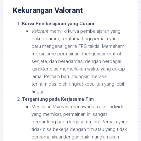
Kekurangan Valorant
Kurva Pembelajaran yang Curam
Valorant
memiliki kurva pembelajaran yang
cukup curam, terutama bagi pemain yang
baru mengenal genre FPS taktis. Memahami
mekanisme permainan, menguasai kontrol
senjata, dan beradaptasi dengan berbagai
karakter bisa memerlukan waktu yang cukup
lama. Pemain baru mungkin merasa
terintimidasi oleh tingkat kesulitan yang lebih
tinggi.
Tergantung pada Kerjasama Tim
Meskipun
Valorant
menawarkan aksi individu
yang memikat, permainan ini sangat
bergantung pada kerjasama tim. Pemain yang
tidak bisa bekerja dengan tim atau yang tidak
berkomunikasi dengan baik mungkin akan