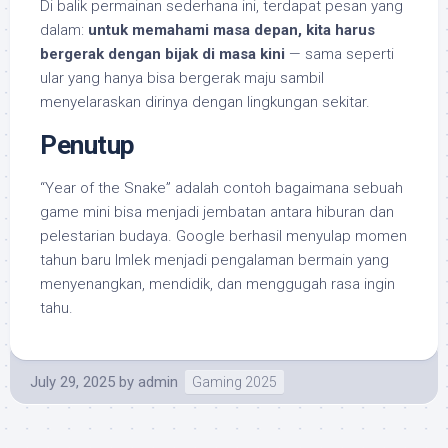
Di balik permainan sederhana ini, terdapat pesan yang
dalam:
untuk memahami masa depan, kita harus
bergerak dengan bijak di masa kini
— sama seperti
ular yang hanya bisa bergerak maju sambil
menyelaraskan dirinya dengan lingkungan sekitar.
Penutup
“Year of the Snake” adalah contoh bagaimana sebuah
game mini bisa menjadi jembatan antara hiburan dan
pelestarian budaya. Google berhasil menyulap momen
tahun baru Imlek menjadi pengalaman bermain yang
menyenangkan, mendidik, dan menggugah rasa ingin
tahu.
July 29, 2025
by
admin
Gaming 2025