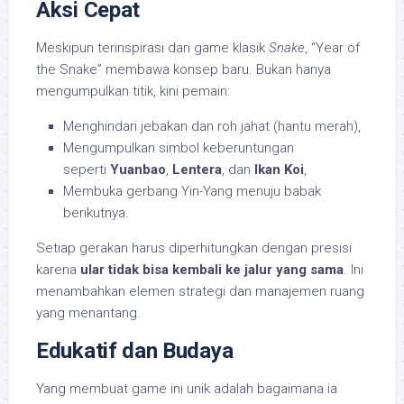
Aksi Cepat
Meskipun terinspirasi dari game klasik
Snake
, “Year of
the Snake” membawa konsep baru. Bukan hanya
mengumpulkan titik, kini pemain:
Menghindari jebakan dan roh jahat (hantu merah),
Mengumpulkan simbol keberuntungan
seperti
Yuanbao
,
Lentera
, dan
Ikan Koi
,
Membuka gerbang Yin-Yang menuju babak
berikutnya.
Setiap gerakan harus diperhitungkan dengan presisi
karena
ular tidak bisa kembali ke jalur yang sama
. Ini
menambahkan elemen strategi dan manajemen ruang
yang menantang.
Edukatif dan Budaya
Yang membuat game ini unik adalah bagaimana ia