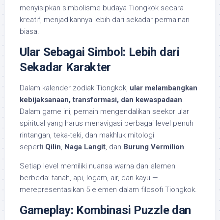
menyisipkan simbolisme budaya Tiongkok secara
kreatif, menjadikannya lebih dari sekadar permainan
biasa.
Ular Sebagai Simbol: Lebih dari
Sekadar Karakter
Dalam kalender zodiak Tiongkok,
ular melambangkan
kebijaksanaan, transformasi, dan kewaspadaan
.
Dalam game ini, pemain mengendalikan seekor ular
spiritual yang harus menavigasi berbagai level penuh
rintangan, teka-teki, dan makhluk mitologi
seperti
Qilin
,
Naga Langit
, dan
Burung Vermilion
.
Setiap level memiliki nuansa warna dan elemen
berbeda: tanah, api, logam, air, dan kayu —
merepresentasikan 5 elemen dalam filosofi Tiongkok.
Gameplay: Kombinasi Puzzle dan