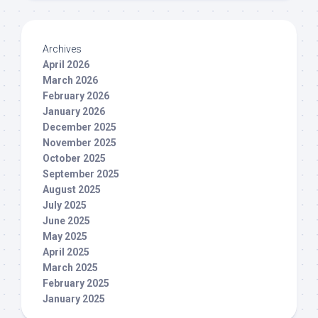
Archives
April 2026
March 2026
February 2026
January 2026
December 2025
November 2025
October 2025
September 2025
August 2025
July 2025
June 2025
May 2025
April 2025
March 2025
February 2025
January 2025