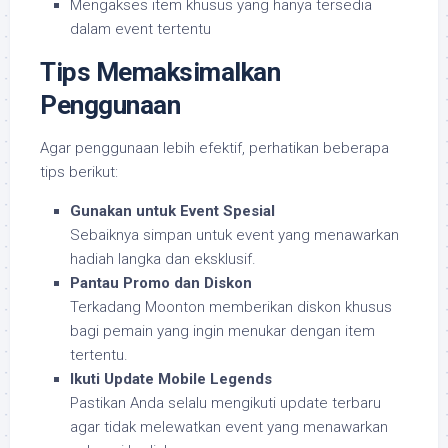
Mengakses item khusus yang hanya tersedia
dalam event tertentu
Tips Memaksimalkan
Penggunaan
Agar penggunaan lebih efektif, perhatikan beberapa
tips berikut:
Gunakan untuk Event Spesial
Sebaiknya simpan untuk event yang menawarkan
hadiah langka dan eksklusif.
Pantau Promo dan Diskon
Terkadang Moonton memberikan diskon khusus
bagi pemain yang ingin menukar dengan item
tertentu.
Ikuti Update Mobile Legends
Pastikan Anda selalu mengikuti update terbaru
agar tidak melewatkan event yang menawarkan