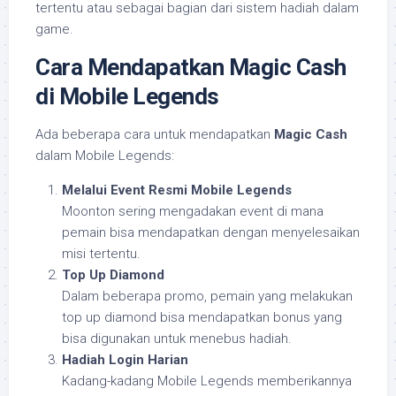
tertentu atau sebagai bagian dari sistem hadiah dalam
game.
Cara Mendapatkan Magic Cash
di Mobile Legends
Ada beberapa cara untuk mendapatkan
Magic Cash
dalam Mobile Legends:
Melalui Event Resmi Mobile Legends
Moonton sering mengadakan event di mana
pemain bisa mendapatkan dengan menyelesaikan
misi tertentu.
Top Up Diamond
Dalam beberapa promo, pemain yang melakukan
top up diamond bisa mendapatkan bonus yang
bisa digunakan untuk menebus hadiah.
Hadiah Login Harian
Kadang-kadang Mobile Legends memberikannya