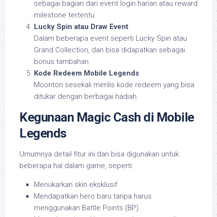
sebagai bagian dari event login harian atau reward
milestone tertentu.
Lucky Spin atau Draw Event
Dalam beberapa event seperti Lucky Spin atau
Grand Collection, dan bisa didapatkan sebagai
bonus tambahan.
Kode Redeem Mobile Legends
Moonton sesekali merilis kode redeem yang bisa
ditukar dengan berbagai hadiah.
Kegunaan Magic Cash di Mobile
Legends
Umumnya detail fitur ini dan bisa digunakan untuk
beberapa hal dalam game, seperti:
Menukarkan skin eksklusif
Mendapatkan hero baru tanpa harus
menggunakan Battle Points (BP)