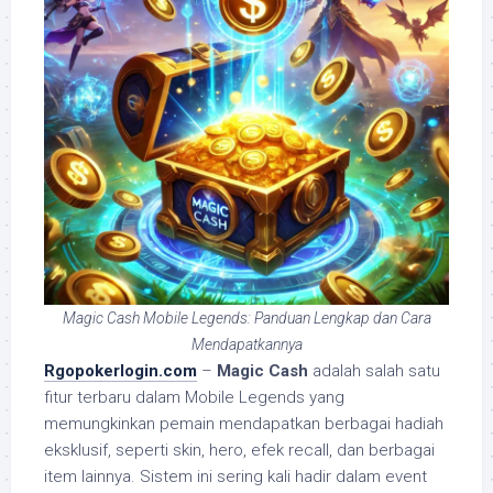
Magic Cash Mobile Legends: Panduan Lengkap dan Cara
Mendapatkannya
Rgopokerlogin.com
–
Magic Cash
adalah salah satu
fitur terbaru dalam Mobile Legends yang
memungkinkan pemain mendapatkan berbagai hadiah
eksklusif, seperti skin, hero, efek recall, dan berbagai
item lainnya. Sistem ini sering kali hadir dalam event