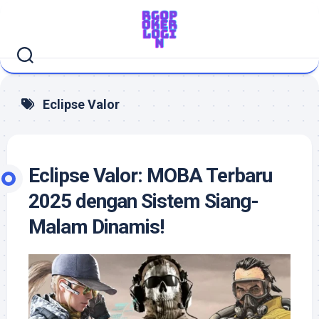
Skip
to
content
Eclipse Valor
Eclipse Valor: MOBA Terbaru
2025 dengan Sistem Siang-
Malam Dinamis!