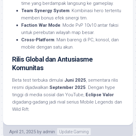
time yang berdampak langsung ke gameplay.
Team Synergy System
: Kombinasi hero tertentu
memberi bonus efek sinergi tim.
Faction War Mode
: Mode PvP 10v10 antar faksi
untuk perebutan wilayah map besar.
Cross-Platform
: Main bareng di PC, konsol, dan
mobile dengan satu akun.
Rilis Global dan Antusiasme
Komunitas
Beta test terbuka dimulai
Juni 2025
, sementara rilis
resmi dijadwalkan
September 2025
. Dengan hype
tinggi di media sosial dan YouTube,
Eclipse Valor
digadang-gadang jadi rival serius Mobile Legends dan
Wild Rift.
April 21, 2025
by
admin
Update Gaming