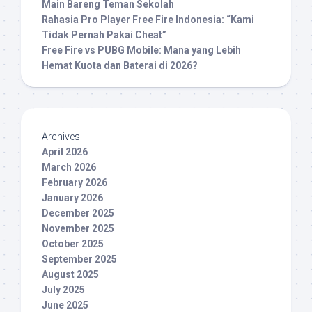
Main Bareng Teman Sekolah
Rahasia Pro Player Free Fire Indonesia: “Kami
Tidak Pernah Pakai Cheat”
Free Fire vs PUBG Mobile: Mana yang Lebih
Hemat Kuota dan Baterai di 2026?
Archives
April 2026
March 2026
February 2026
January 2026
December 2025
November 2025
October 2025
September 2025
August 2025
July 2025
June 2025