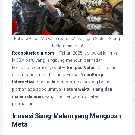
Eclipse Valor: MOBA Terbaru 2025 dengan Sistem Siang-
Malam Dinamis!
Rgopokerlogin.com
– Tahun 2025 jadi saksi lahirnya
MOBA baru yang langsung mencuri perhatian
komunitas gamer global —
Eclipse Valor
. Game ini
dikembangkan oleh studio Eropa,
NeonForge
Interactive
, dan hadir dengan inovasi yang belum
pernah ada sebelumnya:
sistem waktu siang dan
malam dinamis
yang memengaruhi strategi
permainan!
Inovasi Siang-Malam yang Mengubah
Meta