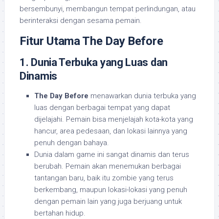
bersembunyi, membangun tempat perlindungan, atau
berinteraksi dengan sesama pemain.
Fitur Utama The Day Before
1. Dunia Terbuka yang Luas dan
Dinamis
The Day Before
menawarkan dunia terbuka yang
luas dengan berbagai tempat yang dapat
dijelajahi. Pemain bisa menjelajah kota-kota yang
hancur, area pedesaan, dan lokasi lainnya yang
penuh dengan bahaya.
Dunia dalam game ini sangat dinamis dan terus
berubah. Pemain akan menemukan berbagai
tantangan baru, baik itu zombie yang terus
berkembang, maupun lokasi-lokasi yang penuh
dengan pemain lain yang juga berjuang untuk
bertahan hidup.