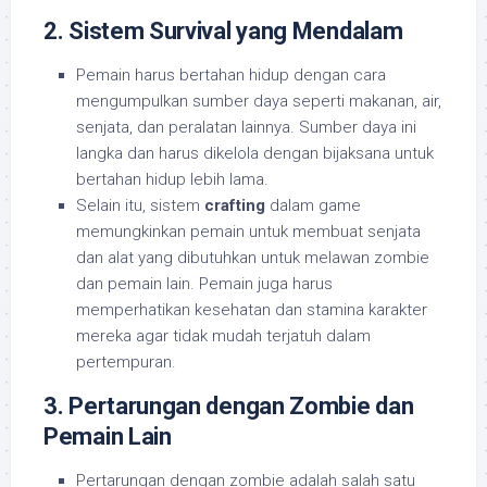
2. Sistem Survival yang Mendalam
Pemain harus bertahan hidup dengan cara
mengumpulkan sumber daya seperti makanan, air,
senjata, dan peralatan lainnya. Sumber daya ini
langka dan harus dikelola dengan bijaksana untuk
bertahan hidup lebih lama.
Selain itu, sistem
crafting
dalam game
memungkinkan pemain untuk membuat senjata
dan alat yang dibutuhkan untuk melawan zombie
dan pemain lain. Pemain juga harus
memperhatikan kesehatan dan stamina karakter
mereka agar tidak mudah terjatuh dalam
pertempuran.
3. Pertarungan dengan Zombie dan
Pemain Lain
Pertarungan dengan zombie adalah salah satu