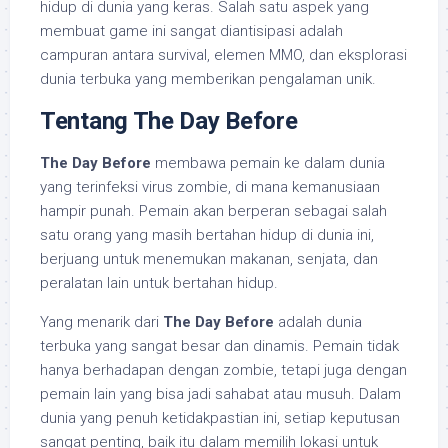
hidup di dunia yang keras. Salah satu aspek yang
membuat game ini sangat diantisipasi adalah
campuran antara survival, elemen MMO, dan eksplorasi
dunia terbuka yang memberikan pengalaman unik.
Tentang The Day Before
The Day Before
membawa pemain ke dalam dunia
yang terinfeksi virus zombie, di mana kemanusiaan
hampir punah. Pemain akan berperan sebagai salah
satu orang yang masih bertahan hidup di dunia ini,
berjuang untuk menemukan makanan, senjata, dan
peralatan lain untuk bertahan hidup.
Yang menarik dari
The Day Before
adalah dunia
terbuka yang sangat besar dan dinamis. Pemain tidak
hanya berhadapan dengan zombie, tetapi juga dengan
pemain lain yang bisa jadi sahabat atau musuh. Dalam
dunia yang penuh ketidakpastian ini, setiap keputusan
sangat penting, baik itu dalam memilih lokasi untuk