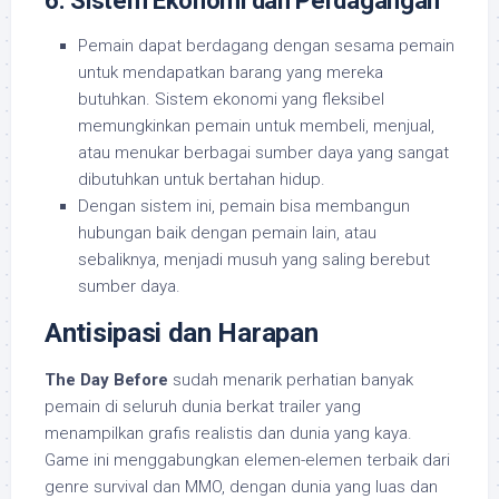
6. Sistem Ekonomi dan Perdagangan
Pemain dapat berdagang dengan sesama pemain
untuk mendapatkan barang yang mereka
butuhkan. Sistem ekonomi yang fleksibel
memungkinkan pemain untuk membeli, menjual,
atau menukar berbagai sumber daya yang sangat
dibutuhkan untuk bertahan hidup.
Dengan sistem ini, pemain bisa membangun
hubungan baik dengan pemain lain, atau
sebaliknya, menjadi musuh yang saling berebut
sumber daya.
Antisipasi dan Harapan
The Day Before
sudah menarik perhatian banyak
pemain di seluruh dunia berkat trailer yang
menampilkan grafis realistis dan dunia yang kaya.
Game ini menggabungkan elemen-elemen terbaik dari
genre survival dan MMO, dengan dunia yang luas dan