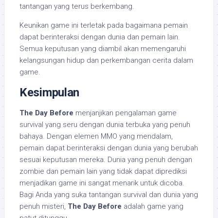
tantangan yang terus berkembang.
Keunikan game ini terletak pada bagaimana pemain
dapat berinteraksi dengan dunia dan pemain lain.
Semua keputusan yang diambil akan memengaruhi
kelangsungan hidup dan perkembangan cerita dalam
game.
Kesimpulan
The Day Before
menjanjikan pengalaman game
survival yang seru dengan dunia terbuka yang penuh
bahaya. Dengan elemen MMO yang mendalam,
pemain dapat berinteraksi dengan dunia yang berubah
sesuai keputusan mereka. Dunia yang penuh dengan
zombie dan pemain lain yang tidak dapat diprediksi
menjadikan game ini sangat menarik untuk dicoba.
Bagi Anda yang suka tantangan survival dan dunia yang
penuh misteri,
The Day Before
adalah game yang