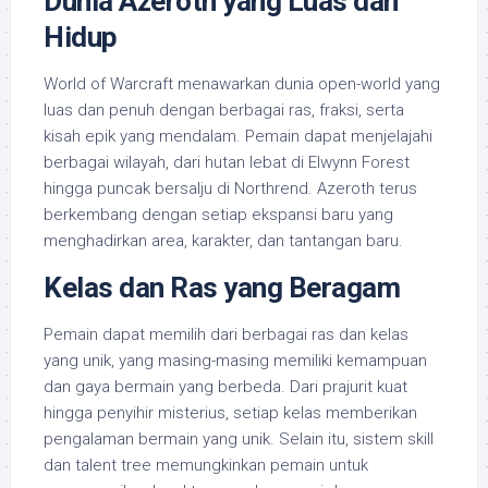
Dunia Azeroth yang Luas dan
Hidup
World of Warcraft menawarkan dunia open-world yang
luas dan penuh dengan berbagai ras, fraksi, serta
kisah epik yang mendalam. Pemain dapat menjelajahi
berbagai wilayah, dari hutan lebat di Elwynn Forest
hingga puncak bersalju di Northrend. Azeroth terus
berkembang dengan setiap ekspansi baru yang
menghadirkan area, karakter, dan tantangan baru.
Kelas dan Ras yang Beragam
Pemain dapat memilih dari berbagai ras dan kelas
yang unik, yang masing-masing memiliki kemampuan
dan gaya bermain yang berbeda. Dari prajurit kuat
hingga penyihir misterius, setiap kelas memberikan
pengalaman bermain yang unik. Selain itu, sistem skill
dan talent tree memungkinkan pemain untuk