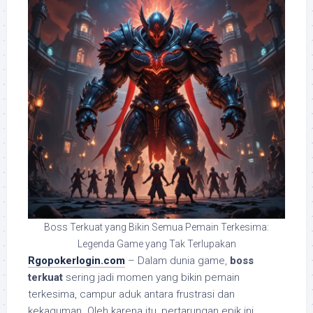
Boss Terkuat yang Bikin Semua Pemain Terkesima:
Legenda Game yang Tak Terlupakan
Rgopokerlogin.com
– Dalam dunia game,
boss
terkuat
sering jadi momen yang bikin pemain
terkesima, campur aduk antara frustrasi dan
kekaguman. Oleh karena itu, pertarungan epik ini