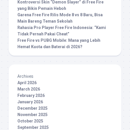
Kontroversi Skin “Demon Slayer” di Free Fire
yang Bikin Pemain Heboh
Garena Free Fire Rilis Mode 8 vs 8 Baru, Bisa
Main Bareng Teman Sekolah
Rahasia Pro Player Free Fire Indonesia: “Kami
Tidak Pernah Pakai Cheat”
Free Fire vs PUBG Mobile: Mana yang Lebih
Hemat Kuota dan Baterai di 2026?
Archives
April 2026
March 2026
February 2026
January 2026
December 2025
November 2025
October 2025
September 2025