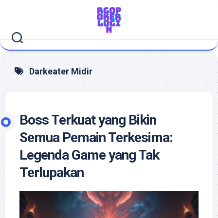
Skip
to
content
Darkeater Midir
Boss Terkuat yang Bikin
Semua Pemain Terkesima:
Legenda Game yang Tak
Terlupakan