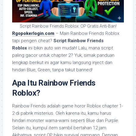
Script Rainbow Friends Roblox: OP Gratis Anti-Ban!
Rgopokerlogin.com
– Main Rainbow Friends Roblox
tapi pengen cheat?
Script Rainbow Friends
Roblox
ini bikin auto win mudah! Lalu, mana script
paling gacor untuk chapter 2? Yuk, simak panduan
lengkap berikut ini agar kamu langsung inject dan
hindari Blue, Green, tanpa takut banned!
Apa Itu Rainbow Friends
Roblox?
Rainbow Friends adalah game horor Roblox chapter 1-
2 di pabrik misterius. Oleh karena itu, kamu harus
hindari monster warna-warni seperti Blue dan Purple.
Selain itu, kumpul item sambil bertahan 12 jam.
Akibatnya, script OP bikin survival gampang. Dengan