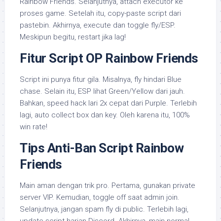
Rainbow Friends. Selanjutnya, attach executor ke
proses game. Setelah itu, copy-paste script dari
pastebin. Akhirnya, execute dan toggle fly/ESP.
Meskipun begitu, restart jika lag!
Fitur Script OP Rainbow Friends
Script ini punya fitur gila. Misalnya, fly hindari Blue
chase. Selain itu, ESP lihat Green/Yellow dari jauh.
Bahkan, speed hack lari 2x cepat dari Purple. Terlebih
lagi, auto collect box dan key. Oleh karena itu, 100%
win rate!
Tips Anti-Ban Script Rainbow
Friends
Main aman dengan trik pro. Pertama, gunakan private
server VIP. Kemudian, toggle off saat admin join.
Selanjutnya, jangan spam fly di public. Terlebih lagi,
update script harian Discord. Akhirnya, main normal