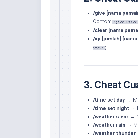
/give [nama pemain
Contoh:
/give Steve
/clear [nama pema
/xp [jumlah] [nama
).
Steve
3. Cheat C
/time set day
→ Me
/time set night
→ M
/weather clear
→ M
/weather rain
→ Me
/weather thunder