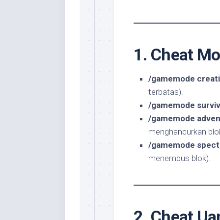
1. Cheat Mo
/gamemode creat
terbatas).
/gamemode surviv
/gamemode adven
menghancurkan blok
/gamemode spect
menembus blok).
2. Cheat Uan