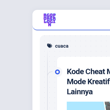
Skip
to
content
cuaca
Kode Cheat M
Mode Kreatif
Lainnya