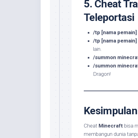
5. Cheat Tr
Teleportasi
/tp [nama pemain] [
/tp [nama pemain] 
lain.
/summon minecraf
/summon minecra
Dragon!
Kesimpulan
Cheat
Minecraft
bisa m
membangun dunia tanpa