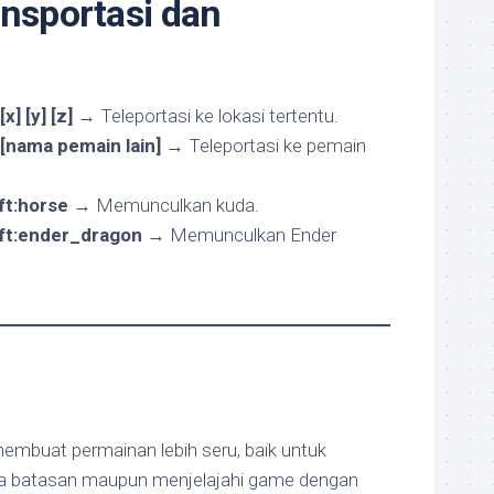
ansportasi dan
x] [y] [z]
→ Teleportasi ke lokasi tertentu.
[nama pemain lain]
→ Teleportasi ke pemain
t:horse
→ Memunculkan kuda.
ft:ender_dragon
→ Memunculkan Ender
embuat permainan lebih seru, baik untuk
 batasan maupun menjelajahi game dengan