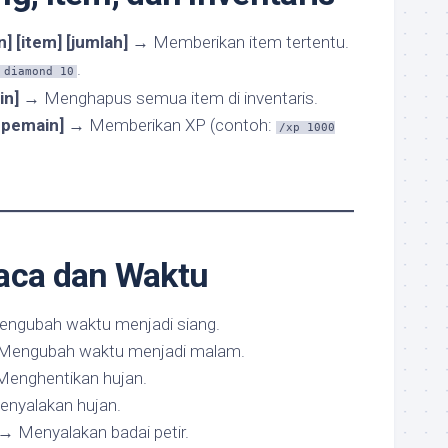
] [item] [jumlah]
→ Memberikan item tertentu.
.
 diamond 10
in]
→ Menghapus semua item di inventaris.
 pemain]
→ Memberikan XP (contoh:
/xp 1000
uaca dan Waktu
ngubah waktu menjadi siang.
engubah waktu menjadi malam.
enghentikan hujan.
nyalakan hujan.
→ Menyalakan badai petir.