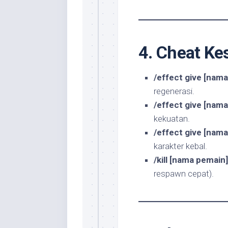
4. Cheat Ke
/effect give [nam
regenerasi.
/effect give [nam
kekuatan.
/effect give [nam
karakter kebal.
/kill [nama pemain]
respawn cepat).