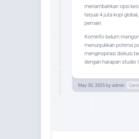
menambahkan opsi kesuli
terjual 4 juta kopi glo
pemain.
Kominfo belum mengoment
menunjukkan potensi pa
menginspirasi diskusi 
dengan harapan studio I
May 30, 2025
by
admin
Gami