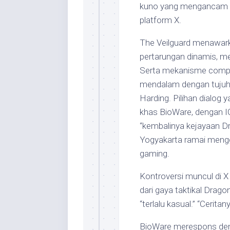
kuno yang mengancam k
platform X.
The Veilguard menawar
pertarungan dinamis, me
Serta mekanisme compa
mendalam dengan tujuh 
Harding. Pilihan dialog 
khas BioWare, dengan 
“kembalinya kejayaan D
Yogyakarta ramai menggel
gaming.
Kontroversi muncul di X
dari gaya taktikal Drago
“terlalu kasual.” “Cerita
BioWare merespons den