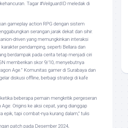
ehancuran. Tagar #VeilguardID meledak di
kan gameplay action RPG dengan sistem
nggabungkan serangan jarak dekat dan sihir.
nion-driven yang memungkinkan interaksi
karakter pendamping, seperti Bellara dan
yang berdampak pada cerita tetap menjadi ciri
IGN memberikan skor 9/10, menyebutnya
ragon Age.” Komunitas gamer di Surabaya dan
ar diskusi offline, berbagi strategi di kafe
 ketika beberapa pemain mengkritik pergeseran
n Age: Origins ke aksi cepat, yang dianggap
nya epik, tapi combat-nya kurang dalam,” tulis
gan patch pada Desember 2024,