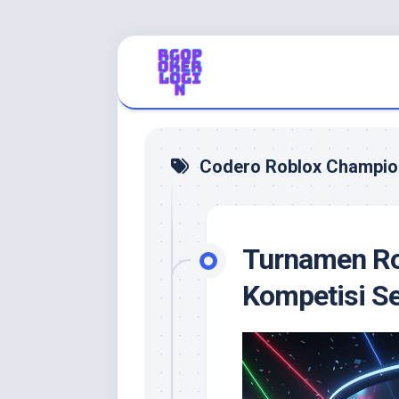
Skip
to
content
Codero Roblox Champio
Turnamen Rob
Kompetisi Se