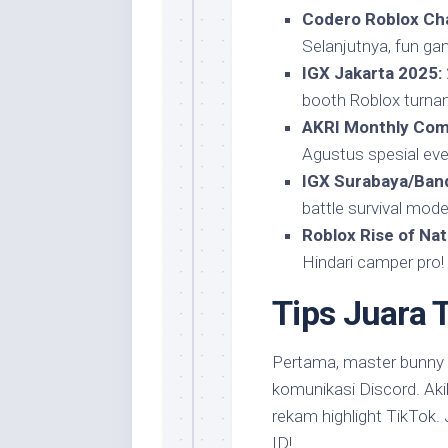
Codero Roblox Ch
Selanjutnya, fun ga
IGX Jakarta 2025:
booth Roblox turnam
AKRI Monthly Com
Agustus spesial eve
IGX Surabaya/Ban
battle survival mode
Roblox Rise of Na
Hindari camper pro!
Tips Juara
Pertama, master bunny 
komunikasi Discord. Akib
rekam highlight TikTok. 
ID!