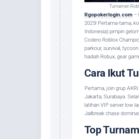
Turnamen Roblo
Rgopokerlogin.com
–
2025! Pertama-tama, ko
Indonesia) pimpin gelom
Codero Roblox Champions
parkour, survival, tycoo
hadiah Robux, gear gamin
Cara Ikut T
Pertama, join grup AKRI 
Jakarta, Surabaya. Selan
latihan VIP server low l
Jailbreak chase dominas
Top Turnam