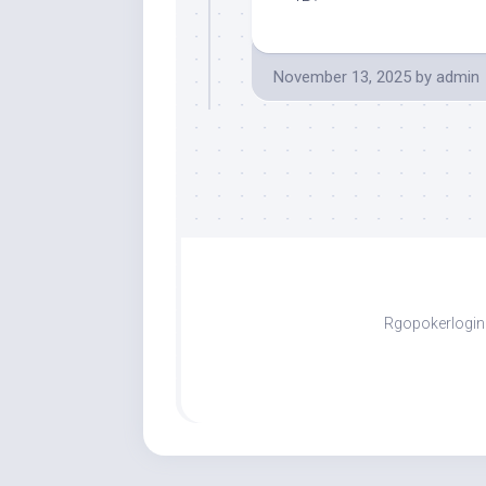
November 13, 2025
by
admin
Rgopokerlogin 