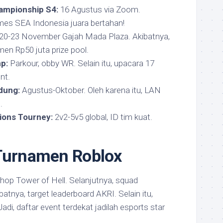
ampionship S4:
16 Agustus via Zoom.
mes SEA Indonesia juara bertahan!
20-23 November Gajah Mada Plaza. Akibatnya,
en Rp50 juta prize pool.
p:
Parkour, obby WR. Selain itu, upacara 17
nt.
dung:
Agustus-Oktober. Oleh karena itu, LAN
.
tions Tourney:
2v2-5v5 global, ID tim kuat.
 Turnamen Roblox
hop Tower of Hell. Selanjutnya, squad
atnya, target leaderboard AKRI. Selain itu,
Jadi, daftar event terdekat jadilah esports star