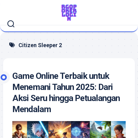
Skip
to
content
Citizen Sleeper 2
Game Online Terbaik untuk
Menemani Tahun 2025: Dari
Aksi Seru hingga Petualangan
Mendalam