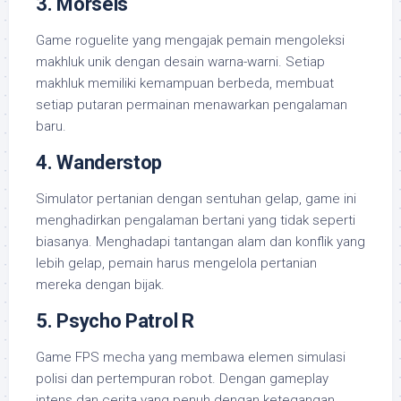
3.
Morsels
Game roguelite yang mengajak pemain mengoleksi
makhluk unik dengan desain warna-warni. Setiap
makhluk memiliki kemampuan berbeda, membuat
setiap putaran permainan menawarkan pengalaman
baru.
4.
Wanderstop
Simulator pertanian dengan sentuhan gelap, game ini
menghadirkan pengalaman bertani yang tidak seperti
biasanya. Menghadapi tantangan alam dan konflik yang
lebih gelap, pemain harus mengelola pertanian
mereka dengan bijak.
5.
Psycho Patrol R
Game FPS mecha yang membawa elemen simulasi
polisi dan pertempuran robot. Dengan gameplay
intens dan cerita yang penuh dengan ketegangan,