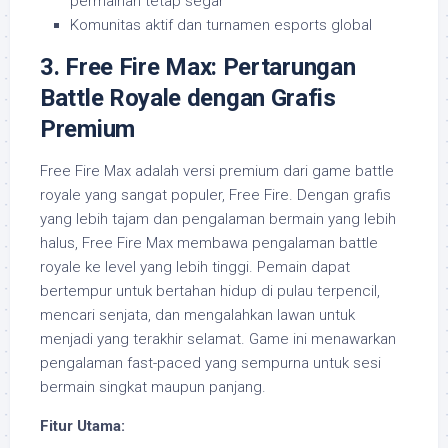
permainan tetap segar
Komunitas aktif dan turnamen esports global
3.
Free Fire Max: Pertarungan
Battle Royale dengan Grafis
Premium
Free Fire Max adalah versi premium dari game battle
royale yang sangat populer, Free Fire. Dengan grafis
yang lebih tajam dan pengalaman bermain yang lebih
halus, Free Fire Max membawa pengalaman battle
royale ke level yang lebih tinggi. Pemain dapat
bertempur untuk bertahan hidup di pulau terpencil,
mencari senjata, dan mengalahkan lawan untuk
menjadi yang terakhir selamat. Game ini menawarkan
pengalaman fast-paced yang sempurna untuk sesi
bermain singkat maupun panjang.
Fitur Utama: