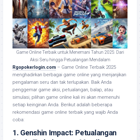
Game Online Terbaik untuk Menemani Tahun 2025: Dari
Aksi Seru hingga Petualangan Mendalam
Rgopokerlogin.com
– Game Online Terbaik 2025
menghadirkan berbagai game online yang menjanjikan
pengalaman seru dan tak terlupakan. Baik Anda
penggemar game aksi, petualangan, balap, atau
simulasi, pilihan game online kali ini akan memenuhi
setiap keinginan Anda. Berikut adalah beberapa
rekomendasi game online terbaik yang wajib Anda
coba:
1.
Genshin Impact: Petualangan