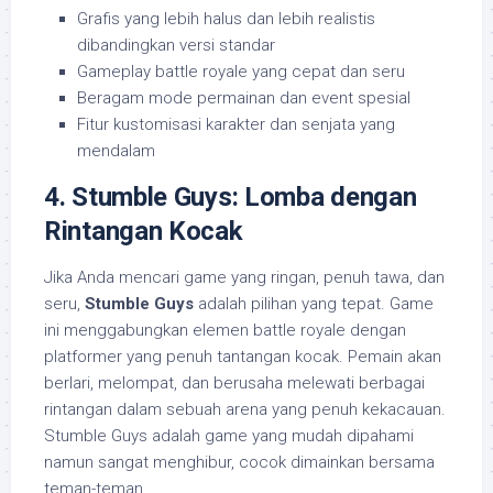
Grafis yang lebih halus dan lebih realistis
dibandingkan versi standar
Gameplay battle royale yang cepat dan seru
Beragam mode permainan dan event spesial
Fitur kustomisasi karakter dan senjata yang
mendalam
4.
Stumble Guys: Lomba dengan
Rintangan Kocak
Jika Anda mencari game yang ringan, penuh tawa, dan
seru,
Stumble Guys
adalah pilihan yang tepat. Game
ini menggabungkan elemen battle royale dengan
platformer yang penuh tantangan kocak. Pemain akan
berlari, melompat, dan berusaha melewati berbagai
rintangan dalam sebuah arena yang penuh kekacauan.
Stumble Guys adalah game yang mudah dipahami
namun sangat menghibur, cocok dimainkan bersama
teman-teman.