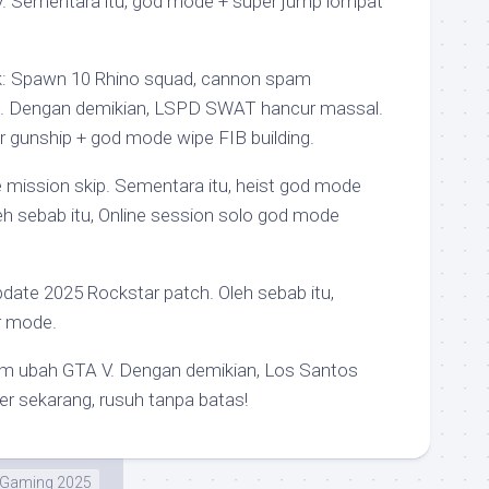
. Sementara itu, god mode + super jump lompat
tik: Spawn 10 Rhino squad, cannon spam
n. Dengan demikian, LSPD SWAT hancur massal.
er gunship + god mode wipe FIB building.
e mission skip. Sementara itu, heist god mode
leh sebab itu, Online session solo god mode
pdate 2025 Rockstar patch. Oleh sebab itu,
r mode.
am ubah GTA V. Dengan demikian, Los Santos
er sekarang, rusuh tanpa batas!
Gaming 2025