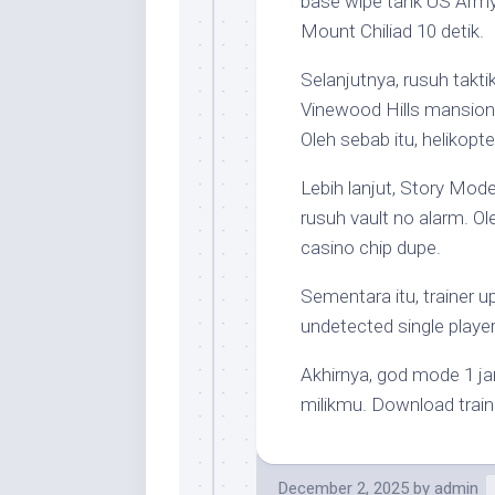
base wipe tank US Army
Mount Chiliad 10 detik.
Selanjutnya, rusuh tak
Vinewood Hills mansio
Oleh sebab itu, helikopt
Lebih lanjut, Story Mod
rusuh vault no alarm. O
casino chip dupe.
Sementara itu, trainer u
undetected single playe
Akhirnya, god mode 1 j
milikmu. Download train
December 2, 2025
by
admin