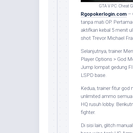
GTA V PC: Cheat 
Rgopokerlogin.com
– 
tanpa mati OP. Pertama
aktifkan kebal 5 menit u
shot Trevor Michael Fran
Selanjutnya, trainer Me
Player Options > God Mo
Jump lompat gedung FIB
LSPD base.
Kedua, trainer fitur god
unlimited ammo semua se
HQ rusuh lobby. Berikut
fighter.
Di sisi lain, glitch man