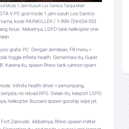
God Mode 1 Jam Rusuh Los Santos Tanpa Mati!
GTA V PC god mode 1 jam rusuh Los Santos
-tama, kode PAINKILLER / 1-999-724-654-553
lang terus. Akibatnya, LSPD tank helikopter one-
klin.
nyoo gratis PC. Dengan demikian, F8 menu >
de toggle infinite health. Sementara itu, Super
. Karena itu, spawn Rhino tank cannon spam
 mode: Infinite health driver + penumpang,
njata, no reload RPG. Selain itu, teleport LSPD
nya, helikopter Buzzard spawn gunship wipe jet
ual Fort Zancudo. Akibatnya, Rhino spawn militer