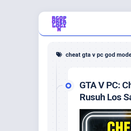
Skip
to
content
cheat gta v pc god mode
GTA V PC: C
Rusuh Los Sa